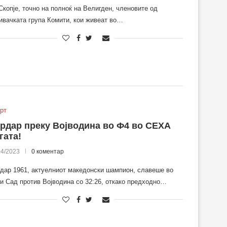
Скопје, точно на полноќ на Велигден, членовите од
ивачката група Комити, кои живеат во…
рт
рдар преку Војводина во Ф4 во СЕХА
гата!
04/2023
0 коментар
дар 1961, актуелниот македонски шампион, славеше во
и Сад против Војводина со 32:26, откако предходно…