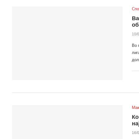
Спо
Ва
об
10/
Во 
лиг
дол
Мак
Ко
на
16/