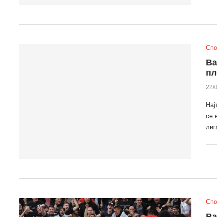
Спо
Ва
пл
22/
Нај
се 
лиг
Спо
Ва