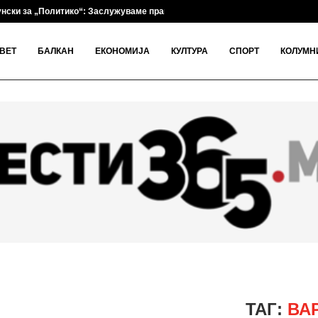
нски за „Политико“: Заслужуваме праведен, предвидлив и кредибилен...
ВЕТ
БАЛКАН
ЕКОНОМИЈА
КУЛТУРА
СПОРТ
КОЛУМН
ТАГ:
ВА