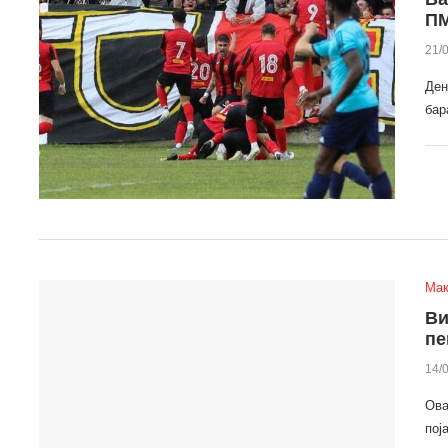
П
21/
Ден
бар
Мак
Ви
пе
14/
Ова
пој