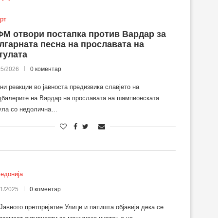
рт
М отвори постапка против Вардар за
лгарната песна на прославата на
тулата
05/2026
0 коментар
ни реакции во јавноста предизвика славјето на
балерите на Вардар на прославата на шампионската
ула со недолична…
едонија
11/2025
0 коментар
Јавното претпријатие Улици и патишта објавија дека се