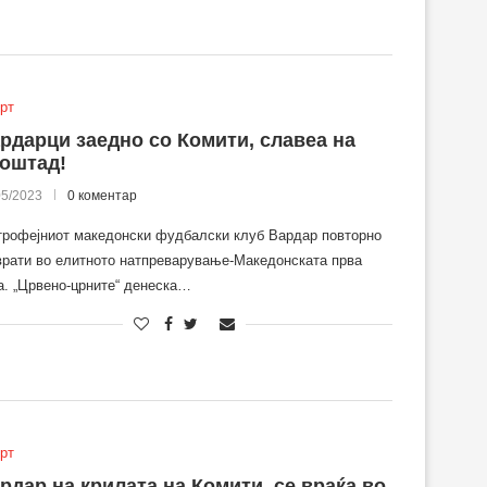
рт
рдарци заедно со Комити, славеа на
оштад!
05/2023
0 коментар
трофејниот македонски фудбалски клуб Вардар повторно
врати во елитното натпреварување-Македонската прва
а. „Црвено-црните“ денеска…
рт
рдар на крилата на Комити, се враќа во