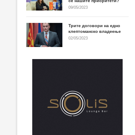
се нашите приоритети?
09/05/2023
Трите договори на едно
клептоманско владеење
02/05/2023