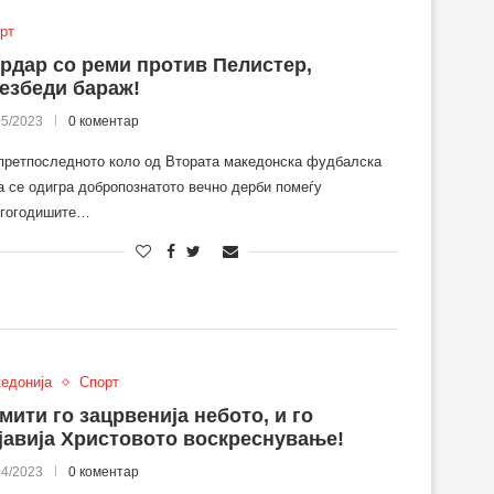
рт
рдар со реми против Пелистер,
езбеди бараж!
05/2023
0 коментар
претпоследното коло од Втората македонска фудбалска
а се одигра добропознатото вечно дерби помеѓу
гогодишите…
едонија
Спорт
мити го зацрвенија небото, и го
јавија Христовото воскреснување!
04/2023
0 коментар