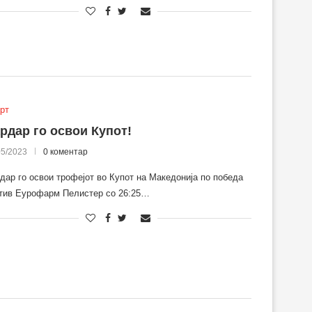
рт
рдар го освои Купот!
05/2023
0 коментар
дар го освои трофејот во Купот на Македонија по победа
тив Еурофарм Пелистер со 26:25…