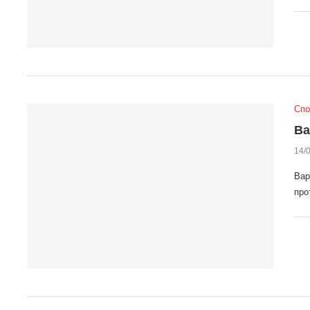
Спо
Ва
14/
Вар
про