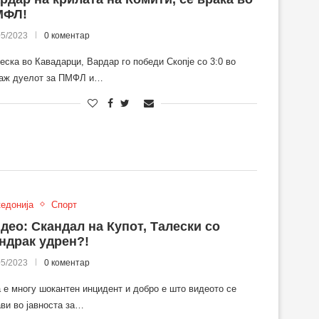
МФЛ!
05/2023
0 коментар
еска во Кавадарци, Вардар го победи Скопје со 3:0 во
аж дуелот за ПМФЛ и…
едонија
Спорт
део: Скандал на Купот, Талески со
ндрак удрен?!
05/2023
0 коментар
 е многу шокантен инцидент и добро е што видеото се
ави во јавноста за…