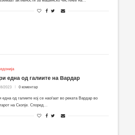
вземаат активности за машинско чистење на…
едонија
ри една од галиите на Вардар
08/2023
0 коментар
и една од галиите кој се наоѓаат во реката Вардар во
тарот на Скопје. Според…