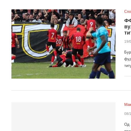
Спо
ФФ
ву
ти
19/
Бур
фуд
тит
Мак
08/
Од 