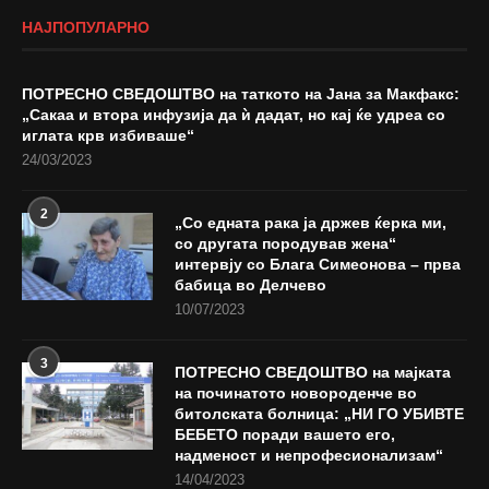
НАЈПОПУЛАРНО
ПОТРЕСНО СВЕДОШТВО на таткото на Јана за Макфакс:
„Сакаа и втора инфузија да ѝ дадат, но кај ќе удреа со
иглата крв избиваше“
24/03/2023
2
„Со едната рака ја држев ќерка ми,
со другата породував жена“
интервју со Блага Симеонова – прва
бабица во Делчево
10/07/2023
3
ПОТРЕСНО СВЕДОШТВО на мајката
на починатото новороденче во
битолската болница: „НИ ГО УБИВТЕ
БЕБЕТО поради вашето его,
надменост и непрофесионализам“
14/04/2023