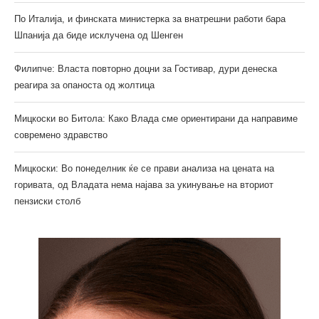
По Италија, и финската министерка за внатрешни работи бара
Шпанија да биде исклучена од Шенген
Филипче: Власта повторно доцни за Гостивар, дури денеска
реагира за опаноста од жолтица
Мицкоски во Битола: Како Влада сме ориентирани да направиме
современо здравство
Мицкоски: Во понеделник ќе се прави анализа на цената на
горивата, од Владата нема најава за укинување на вториот
пензиски столб