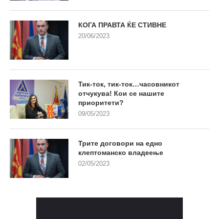
КОГА ПРАВТА ЌЕ СТИВНЕ
20/06/2023
Тик-ток, тик-ток…часовникот
отчукува! Кои се нашите
приоритети?
09/05/2023
Трите договори на едно
клептоманско владеење
02/05/2023