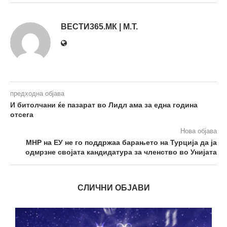
ВЕСТИ365.МК | М.Т.
предходна објава
И битолчани ќе пазарат во Лидл ама за една година
отсега
Нова објава
МНР на ЕУ не го поддржаа барањето на Турција да ја
одмрзне својата кандидатура за членство во Унијата
СЛИЧНИ ОБЈАВИ