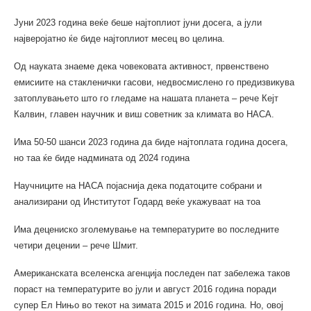
Јуни 2023 година веќе беше најтоплиот јуни досега, а јули
најверојатно ќе биде најтоплиот месец во целина.
Од науката знаеме дека човековата активност, првенствено
емисиите на стакленички гасови, недвосмислено го предизвикува
затоплувањето што го гледаме на нашата планета – рече Кејт
Калвин, главен научник и виш советник за климата во НАСА.
Има 50-50 шанси 2023 година да биде најтоплата година досега,
но таа ќе биде надмината од 2024 година
Научниците на НАСА појаснија дека податоците собрани и
анализирани од Институтот Годард веќе укажуваат на тоа
Има децениско зголемување на температурите во последните
четири децении – рече Шмит.
Американската вселенска агенција последен пат забележа таков
пораст на температурите во јули и август 2016 година поради
супер Ел Нињо во текот на зимата 2015 и 2016 година. Но, овој