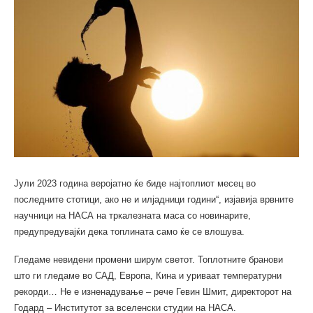
Јули 2023 година веројатно ќе биде најтоплиот месец во
последните стотици, ако не и илјадници години“, изјавија врвните
научници на НАСА на тркалезната маса со новинарите,
предупредувајќи дека топлината само ќе се влошува.
Гледаме невидени промени ширум светот. Топлотните бранови
што ги гледаме во САД, Европа, Кина и уриваат температурни
рекорди… Не е изненадување – рече Гевин Шмит, директорот на
Годард – Институтот за вселенски студии на НАСА.