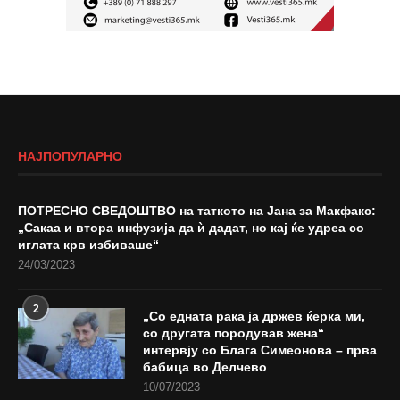
НАЈПОПУЛАРНО
ПОТРЕСНО СВЕДОШТВО на таткото на Јана за Макфакс:
„Сакаа и втора инфузија да ѝ дадат, но кај ќе удреа со
иглата крв избиваше“
24/03/2023
2
„Со едната рака ја држев ќерка ми,
со другата породував жена“
интервју со Блага Симеонова – прва
бабица во Делчево
10/07/2023