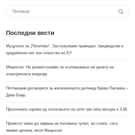
Последни вести
Муцунски за „Политико“: Заслужуваме праведен, предвидлив и
кредибилен пат кон членство во ЕУ
Мицкоски: Не размислуваме за зголемување на цената на
електричната енергија
Потпишани договорите за железничката делница Крива Паланка –
Деве Баир
Просечната оценка од полагањето на сите три типа матура е 3,66
Проектот нема да заврши на половина тунел, во слепо, сега
имаме целина, вели Мицкоски