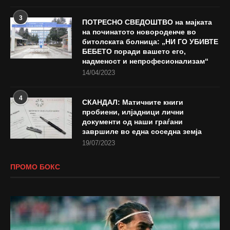
3
ПОТРЕСНО СВЕДОШТВО на мајката
на починатото новороденче во
битолската болница: „НИ ГО УБИВТЕ
БЕБЕТО поради вашето его,
надменост и непрофесионализам“
14/04/2023
4
СКАНДАЛ: Матичните книги
пробиени, илјадници лични
документи од наши граѓани
завршиле во една соседна земја
19/07/2023
ПРОМО БОКС