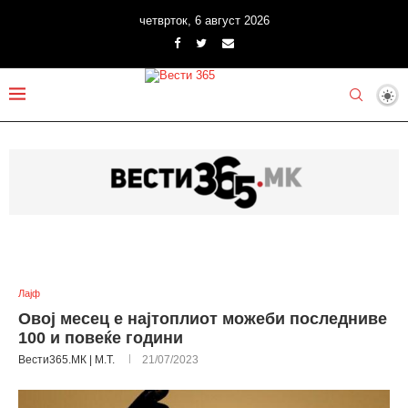
четврток, 6 август 2026
Лајф
Овој месец е најтоплиот можеби последниве
100 и повеќе години
Вести365.МК | М.Т.
21/07/2023