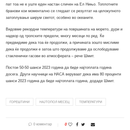
пат тоа не е уште еден настан сличен на Ел Нињо. Топлотните
бранови кои моментално се гледаат се резултат на целокупното
затоплување ширум светот, особено во океаните.
Видовме рекордни температури на површината на морето, дури и
надвор од тропските предели, многу месеци по ред. Ќе
предвидиме дека тоа ќе продолжи, а причината зошто мислиме
дека ќе продолжи е затоа што продолжуваме да ослободуваме
стакленички гасови во атмосферата – рече Шмит.
Постои 50-50 шанси 2023 година да биде најтоплата година
досега. Други научници на НАСА веруваат дека има 80 проценти
шанси 2023 година да биде најтоплата година, додаде Шмит.
ГОРЕШТИНИ
НАЈТОПОЛ МЕСЕЦ
ТЕМПЕРАТУРИ
0 коментар
0