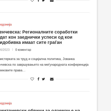
едонија
енчевска: Регионалните соработки
дат кон заеднички успеси од кои
идобивка имаат сите граѓан
06/2023
0 коментар
истерката за труд и социјална политика, Јованка
нчевска по завршувањето на меѓународната конференција
вековите права…
едонија
митриевски обвини за одземање на