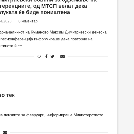
геренциите, од МТСП велат дека
луката ќе биде поништена
04/2023
0 коментар
доначалникот на Куманово Максим Димитриевски денеска
прес-конференција информираше дека повторно на
тината ѝ се…
во тек
а на пензиите за февруари, информираше Министерството