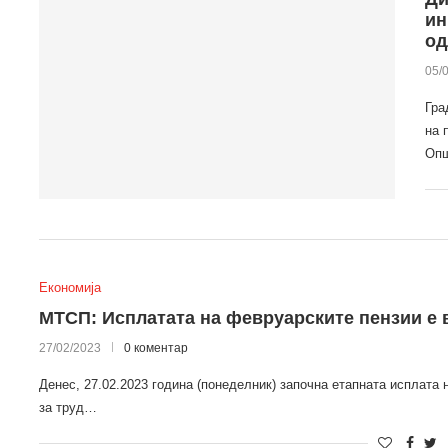
ин
од
05/
Гра
на 
Опш
Економија
МТСП: Исплатата на февруарските пензии е 
27/02/2023
0 коментар
Денес, 27.02.2023 година (понеделник) започна етапната исплат
за труд…