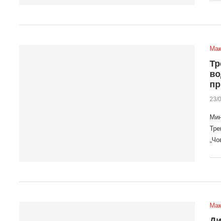
Мак
Тр
во
пр
23/
Мин
Тре
„Чо
Мак
Ди