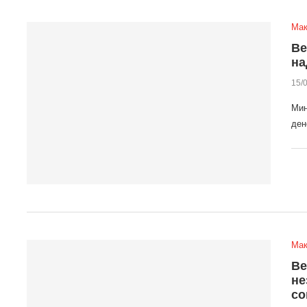
Мак
Ве
на
15/
Мин
ден
Мак
Ве
не
со