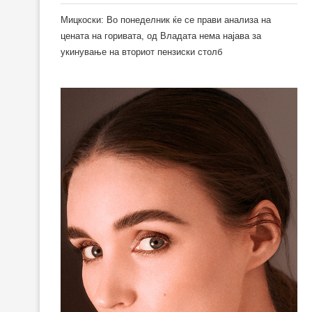
Мицкоски: Во понеделник ќе се прави анализа на
цената на горивата, од Владата нема најава за
укинување на вториот пензиски столб