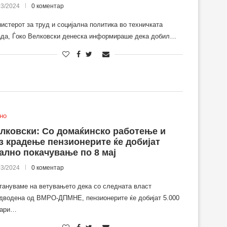
03/2024
0 коментар
истерот за труд и социјална политика во техничката
да, Ѓоко Велковски денеска информираше дека добил…
но
лковски: Со домаќинско работење и
з крадење пензионерите ќе добијат
ално покачување по 8 мај
03/2024
0 коментар
тануваме на ветувањето дека со следната власт
дводена од ВМРО-ДПМНЕ, пензионерите ќе добијат 5.000
нари…