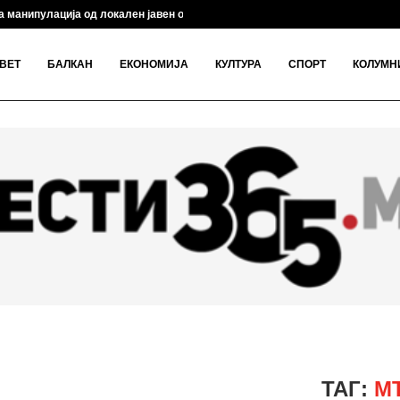
 манипулација од локален јавен обвинител, откри...
ВЕТ
БАЛКАН
ЕКОНОМИЈА
КУЛТУРА
СПОРТ
КОЛУМН
ТАГ:
М