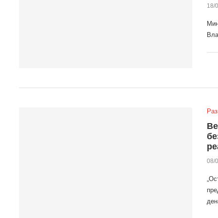
18/
Мин
Вла
Раз
Ве
бе
ре
08/
„Ос
пре
де