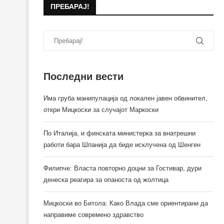
ПРЕБАРАЈ!
Последни вести
Има груба манипулација од локален јавен обвинител,
откри Мицкоски за случајот Маркоски
По Италија, и финската министерка за внатрешни
работи бара Шпанија да биде исклучена од Шенген
Филипче: Власта повторно доцни за Гостивар, дури
денеска реагира за опаноста од жолтица
Мицкоски во Битола: Како Влада сме ориентирани да
направиме современо здравство