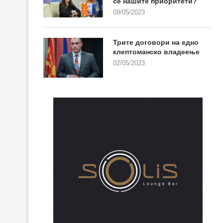
се нашите приоритети?
09/05/2023
Трите договори на едно
клептоманско владеење
02/05/2023