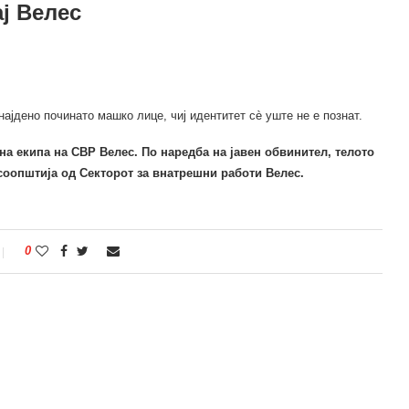
ј Велес
ајдено починато машко лице, чиј идентитет сè уште не е познат.
на екипа на СВР Велес. По наредба на јавен обвинител, телото
соопштија од Секторот за внатрешни работи Велес.
0