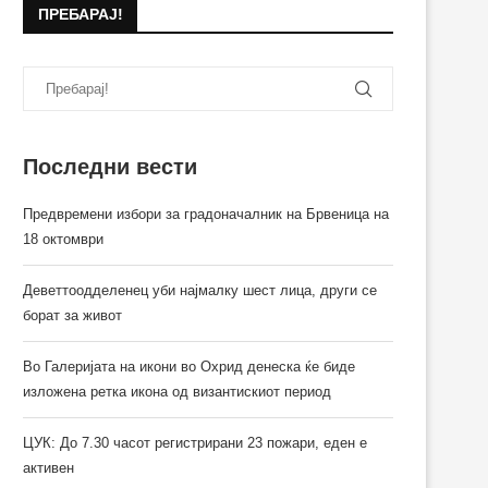
ПРЕБАРАЈ!
Последни вести
Предвремени избори за градоначалник на Брвеница на
18 октомври
Деветтоодделенец уби најмалку шест лица, други се
борат за живот
Во Галеријата на икони во Охрид денеска ќе биде
изложена ретка икона од византискиот период
ЦУК: До 7.30 часот регистрирани 23 пожари, еден е
активен