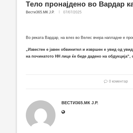
Тело пронајдено во Вардар ка
Вести365.МК Ј.Р.
07/07/2025
Во реката Вардар, на влез во Велес вчера напладне е прон
„Известен е јавен обвинител и извршен е увид од увид
на починатото НН лице ќе биде дадено на обдукција“, 
0 коментар
ВЕСТИ365.МК Ј.Р.