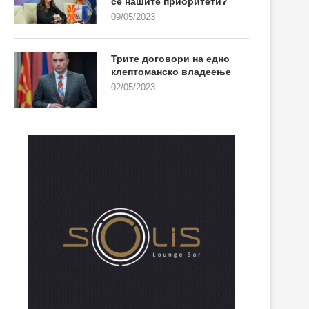
се нашите приоритети?
09/05/2023
Трите договори на едно
клептоманско владеење
02/05/2023