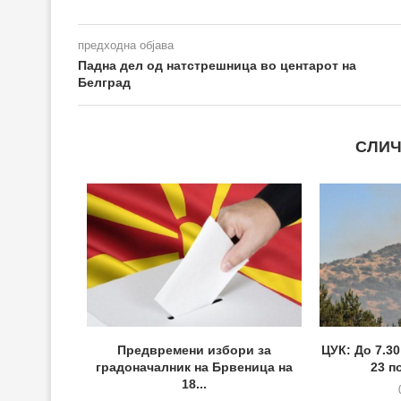
предходна објава
Падна дел од натстрешница во центарот на
Белград
СЛИЧ
Предвремени избори за
ЦУК: До 7.3
градоначалник на Брвеница на
23 п
18...