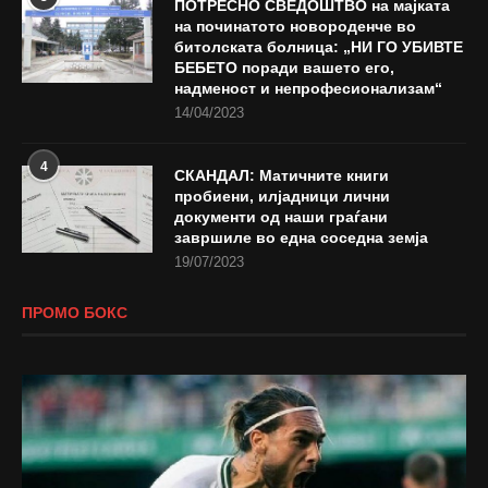
ПОТРЕСНО СВЕДОШТВО на мајката
на починатото новороденче во
битолската болница: „НИ ГО УБИВТЕ
БЕБЕТО поради вашето его,
надменост и непрофесионализам“
14/04/2023
4
СКАНДАЛ: Матичните книги
пробиени, илјадници лични
документи од наши граѓани
завршиле во една соседна земја
19/07/2023
ПРОМО БОКС