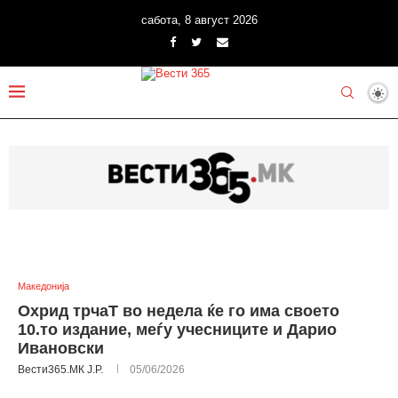
сабота, 8 август 2026
Македонија
Охрид трчаТ во недела ќе го има своето
10.то издание, меѓу учесниците и Дарио
Ивановски
Вести365.МК Ј.Р.
05/06/2026