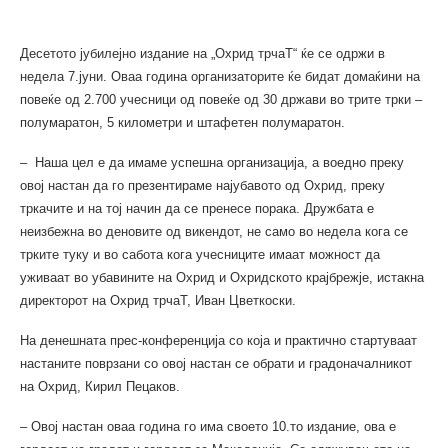
Десетото јубилејно издание на „Охрид трчаТ“ ќе се одржи в
недела 7.јуни. Оваа година организаторите ќе бидат домаќини на
повеќе од 2.700 учесници од повеќе од 30 држави во трите трки –
полумаратон, 5 километри и штафетен полумаратон.
– Наша цел е да имаме успешна организација, а воедно преку
овој настан да го презентираме најубавото од Охрид, преку
тркачите и на тој начин да се пренесе порака. Дружбата е
неизбежна во деновите од викендот, не само во недела кога се
трките туку и во сабота кога учесниците имаат можност да
уживаат во убавините на Охрид и Охридското крајбрежје, истакна
директорот на Охрид трчаТ, Иван Цветкоски.
На денешната прес-конференција со која и практично стартуваат
настаните поврзани со овој настан се обрати и градоначалникот
на Охрид, Кирил Пецаков.
– Овој настан оваа година го има своето 10.то издание, ова е