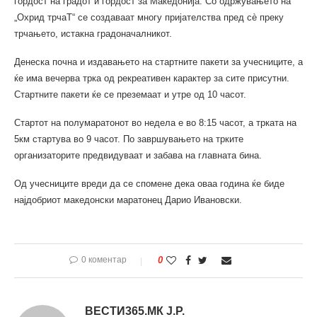
гордост на градот и гордост за Македонија. Со одржувањето на
„Охрид трчаТ“ се создаваат многу пријателства пред сè преку
трчањето, истакна градоначалникот.
Денеска почна и издавањето на стартните пакети за учесниците, а
ќе има вечерва трка од рекреативен карактер за сите присутни.
Стартните пакети ќе се преземаат и утре од 10 часот.
Стартот на полумаратонот во недела е во 8:15 часот, а трката на
5км стартува во 9 часот. По завршувањето на трките
организаторите предвидуваат и забава на главната бина.
Од учесниците вреди да се спомене дека оваа година ќе биде
најдобриот македонски маратонец Дарио Ивановски.
0 коментар
0
ВЕСТИ365.МК Ј.Р.