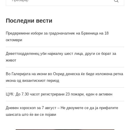
Последни вести
Предвремени избори за градоначалник на Брвеница на 18
октомври
Деветтоодделенец уби најмалку шест лица, други се борат за
живот
Во Галеријата на икони во Охрид денеска ќе биде изложена ретка
икона од византискиот период
ЦУК: До 7.30 часот регистрирани 23 пожари, еден е активен
Дневен хороскоп за 7 август – Не двоумете се да ја прифатите
шансата што ќе ви се појави