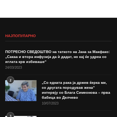
НАЈПОПУЛАРНО
ПОТРЕСНО СВЕДОШТВО на таткото на Јана за Макфакс:
„Сакаа и втора инфузија да ѝ дадат, но кај ќе удреа со
иглата крв избиваше“
24/03/2023
2
„Со едната рака ја држев ќерка ми,
со другата породував жена“
интервју со Блага Симеонова – прва
бабица во Делчево
10/07/2023
3