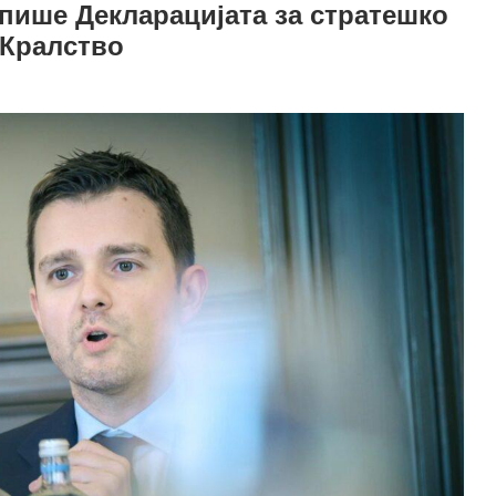
тпише Декларацијата за стратешко
 Кралство