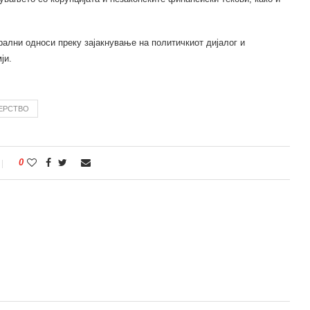
ални односи преку зајакнување на политичкиот дијалог и
ји.
ЕРСТВО
0