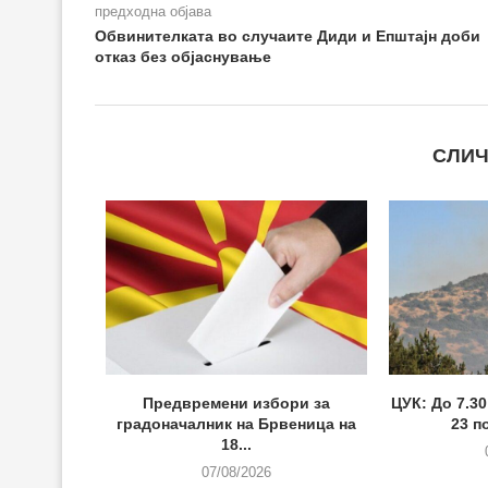
предходна објава
Обвинителката во случаите Диди и Епштајн доби
отказ без објаснување
СЛИЧ
Предвремени избори за
ЦУК: До 7.3
градоначалник на Брвеница на
23 п
18...
07/08/2026