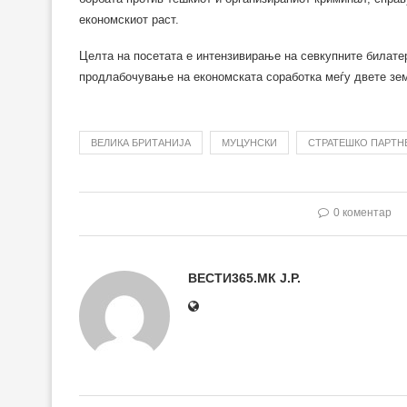
економскиот раст.
Целта на посетата е интензивирање на севкупните билатер
продлабочување на економската соработка меѓу двете зем
ВЕЛИКА БРИТАНИЈА
МУЦУНСКИ
СТРАТЕШКО ПАРТН
0 коментар
ВЕСТИ365.МК Ј.Р.