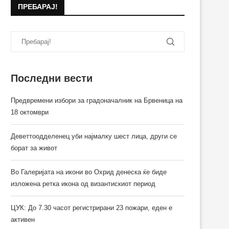
ПРЕБАРАЈ!
Последни вести
Предвремени избори за градоначалник на Брвеница на
18 октомври
Деветтоодделенец уби најмалку шест лица, други се
борат за живот
Во Галеријата на икони во Охрид денеска ќе биде
изложена ретка икона од византискиот период
ЦУК: До 7.30 часот регистрирани 23 пожари, еден е
активен