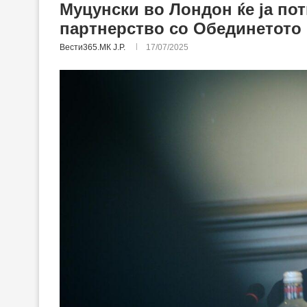
Муцунски во Лондон ќе ја по
партнерство со Обединетото
Вести365.МК Ј.Р.
17/07/2025