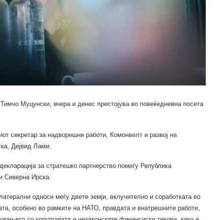
 Тимчо Муцунски, вчера и денес престојува во повеќедневна посета
иот секретар за надворешни работи, Комонвелт и развој на
ка, Дејвид Лами.
декларација за стратешко партнерство помеѓу Република
и Северна Ирска.
илатерални односи меѓу двете земји, вклучително и соработката во
ата, особено во рамките на НАТО, правдата и внатрешните работи,
увањето со корупцијата и незаконските финансиски текови, како и