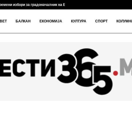
емени избори за градоначалник на Брвеница на 18...
ВЕТ
БАЛКАН
ЕКОНОМИЈА
КУЛТУРА
СПОРТ
КОЛУМН