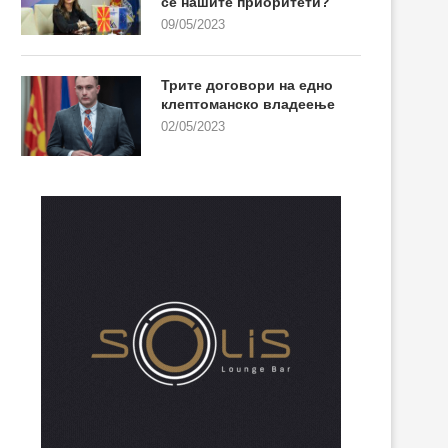
се нашите приоритети?
09/05/2023
Трите договори на едно
клептоманско владеење
02/05/2023