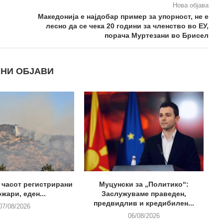
Нова објава
Македонија е најдобар пример за упорност, не е
лесно да се чека 20 години за членство во ЕУ,
порача Муртезани во Брисел
НИ ОБЈАВИ
0 часот регистрирани
Муцунски за „Политико“:
ожари, еден...
Заслужуваме праведен,
предвидлив и кредибилен...
07/08/2026
06/08/2026