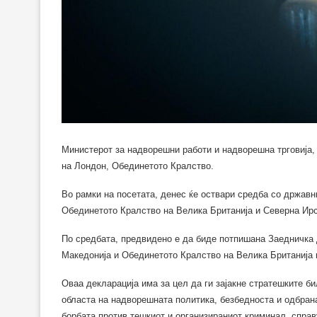
Министерот за надворешни работи и надворешна трговија,
на Лондон, Обединетото Кралство.
Во рамки на посетата, денес ќе оствари средба со државн
Обединетото Кралство на Велика Британија и Северна Ирс
По средбата, предвидено е да биде потпишана Заедничка 
Македонија и Обединетото Кралство на Велика Британија 
Оваа декларација има за цел да ги зајакне стратешките б
областа на надворешната политика, безбедноста и одбран
борбата против тешкиот и организираниот криминал, справ