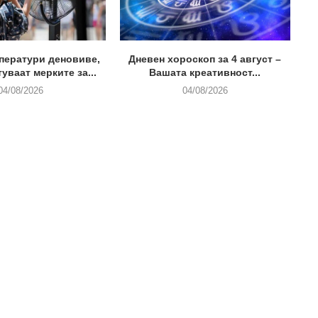
ператури деновиве,
Дневен хороскоп за 4 август –
туваат мерките за...
Вашата креативност...
04/08/2026
04/08/2026