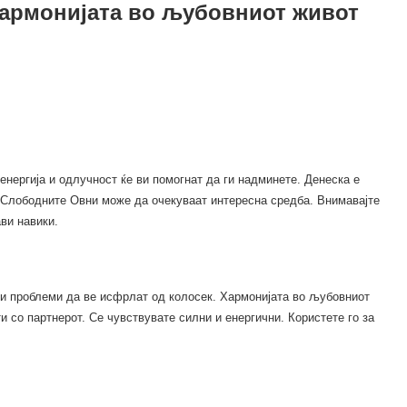
 Хармонијата во љубовниот живот
енергија и одлучност ќе ви помогнат да ги надминете. Денеска е
 Слободните Овни може да очекуваат интересна средба. Внимавајте
ави навики.
тни проблеми да ве исфрлат од колосек. Хармонијата во љубовниот
и со партнерот. Се чувствувате силни и енергични. Користете го за