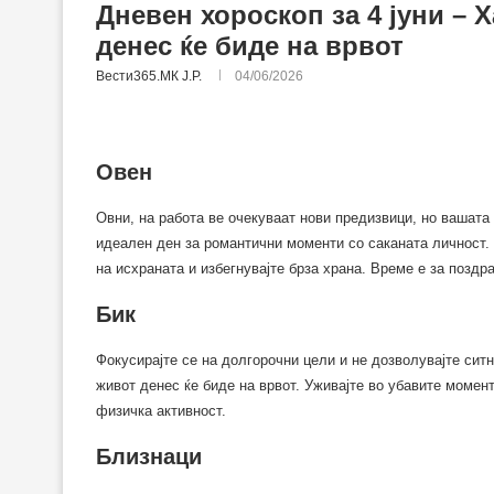
Дневен хороскоп за 4 јуни –
денес ќе биде на врвот
Вести365.МК Ј.Р.
04/06/2026
Овен
Овни, на работа ве очекуваат нови предизвици, но вашата 
идеален ден за романтични моменти со саканата личност.
на исхраната и избегнувајте брза храна. Време е за поздр
Бик
Фокусирајте се на долгорочни цели и не дозволувајте си
живот денес ќе биде на врвот. Уживајте во убавите момент
физичка активност.
Близнаци