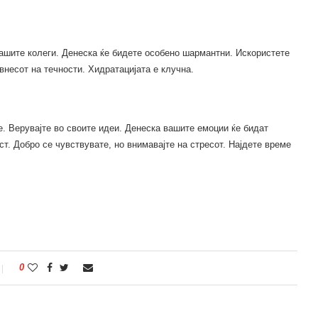
вашите колеги. Денеска ќе бидете особено шармантни. Искористете
 внесот на течности. Хидратацијата е клучна.
е. Верувајте во своите идеи. Денеска вашите емоции ќе бидат
т. Добро се чувствувате, но внимавајте на стресот. Најдете време
0