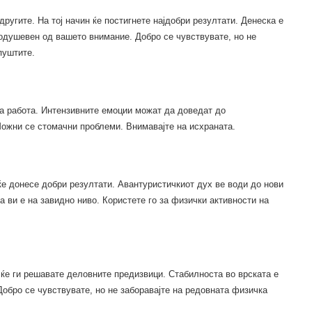
другите. На тој начин ќе постигнете најдобри резултати. Денеска е
оодушевен од вашето внимание. Добро се чувствувате, но не
пуштите.
та работа. Интензивните емоции можат да доведат до
ожни се стомачни проблеми. Внимавајте на исхраната.
ќе донесе добри резултати. Авантуристичкиот дух ве води до нови
 ви е на завидно ниво. Користете го за физички активности на
ќе ги решавате деловните предизвици. Стабилноста во врската е
Добро се чувствувате, но не заборавајте на редовната физичка