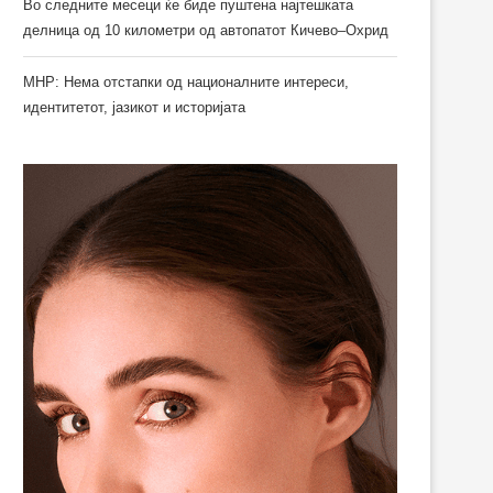
Во следните месеци ќе биде пуштена најтешката
делница од 10 километри од автопатот Кичево–Охрид
МНР: Нема отстапки од националните интереси,
идентитетот, јазикот и историјата