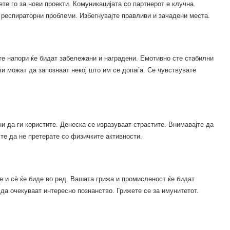
те го за нови проекти. Комуникацијата со партнерот е клучна.
 респираторни проблеми. Избегнувајте правливи и зачадени места.
те напори ќе бидат забележани и наградени. Емотивно сте стабилни
ви можат да запознаат некој што им се допаѓа. Се чувствувате
и да ги користите. Денеска се изразуваат страстите. Внимавајте да
те да не претерате со физичките активности.
е и сè ќе биде во ред. Вашата грижа и промисленост ќе бидат
да очекуваат интересно познанство. Грижете се за имунитетот.