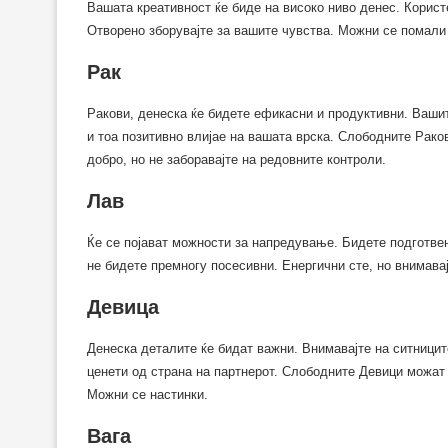
Вашата креативност ќе биде на високо ниво денес. Користе
Отворено зборувајте за вашите чувства. Можни се помали
Рак
Ракови, денеска ќе бидете ефикасни и продуктивни. Ваши
и тоа позитивно влијае на вашата врска. Слободните Рако
добро, но не заборавајте на редовните контроли.
Лав
Ќе се појават можности за напредување. Бидете подготвен
не бидете премногу посесивни. Енергични сте, но внимавај
Девица
Денеска деталите ќе бидат важни. Внимавајте на ситницит
ценети од страна на партнерот. Слободните Девици можат 
Можни се настинки.
Вага