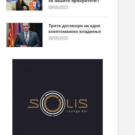
се нашите приоритети?
09/05/2023
Трите договори на едно
клептоманско владеење
02/05/2023