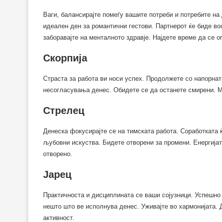
Ваги, балансирајте помеѓу вашите потреби и потребите на 
идеален ден за романтични гестови. Партнерот ќе биде в
заборавајте на менталното здравје. Најдете време да се о
Скорпија
Страста за работа ви носи успех. Продолжете со напорна
несогласувања денес. Обидете се да останете смирени. М
Стрелец
Денеска фокусирајте се на тимската работа. Соработката 
љубовни искуства. Бидете отворени за промени. Енергијата
отворено.
Јарец
Практичноста и дисциплината се ваши сојузници. Успешно 
нешто што ве исполнува денес. Уживајте во хармонијата. 
активност.