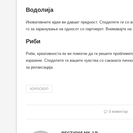
Водолија
Иновативните идеи ви даваат предност. Споделете ги со 
го за зајакнување на односот со партнерот. Внимавајте на
Риби
Риби, креативноста ќе ви помогне да ги решите проблемит
изразени. Споделете ги вашите чувства со саканата личнос
за релаксација.
ХОРОСКОП
0 коментар
ВЕСТИ365.МК Ј.Р.