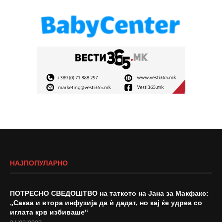
НАЈПОПУЛАРНО
ПОТРЕСНО СВЕДОШТВО на таткото на Јана за Макфакс:
„Сакаа и втора инфузија да ѝ дадат, но кај ќе удреа со
иглата крв избиваше“