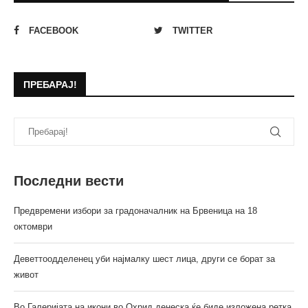
FACEBOOK
TWITTER
ПРЕБАРАЈ!
Последни вести
Предвремени избори за градоначалник на Брвеница на 18
октомври
Деветтоодделенец уби најмалку шест лица, други се борат за
живот
Во Галеријата на икони во Охрид денеска ќе биде изложена ретка