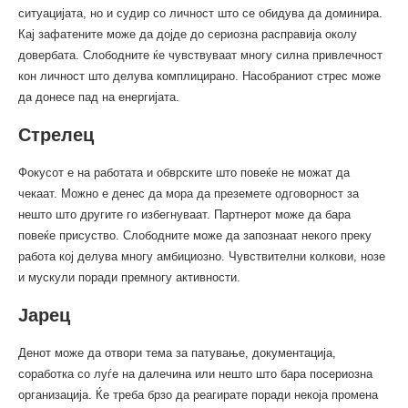
ситуацијата, но и судир со личност што се обидува да доминира.
Кај зафатените може да дојде до сериозна расправија околу
довербата. Слободните ќе чувствуваат многу силна привлечност
кон личност што делува комплицирано. Насобраниот стрес може
да донесе пад на енергијата.
Стрелец
Фокусот е на работата и обврските што повеќе не можат да
чекаат. Можно е денес да мора да преземете одговорност за
нешто што другите го избегнуваат. Партнерот може да бара
повеќе присуство. Слободните може да запознаат некого преку
работа кој делува многу амбициозно. Чувствителни колкови, нозе
и мускули поради премногу активности.
Јарец
Денот може да отвори тема за патување, документација,
соработка со луѓе на далечина или нешто што бара посериозна
организација. Ќе треба брзо да реагирате поради некоја промена