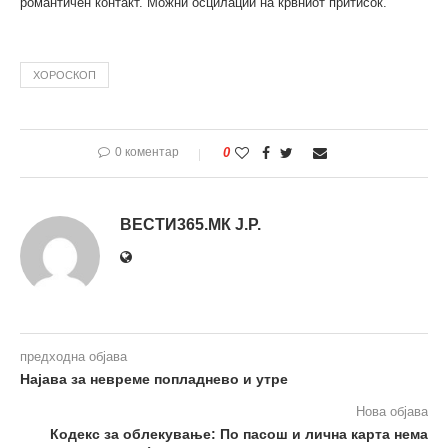
романтичен контакт. Можни осцилации на крвниот притисок.
ХОРОСКОП
0 коментар
0
ВЕСТИ365.МК Ј.Р.
предходна објава
Најава за невреме попладнево и утре
Нова објава
Кодекс за облекување: По пасош и лична карта нема