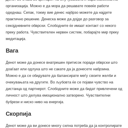
организација. Можно е да мора да решавате повеќе работи
одеднаш. Сепак, токму вие денес најбрзо можете да најдете
практично решение. Денеска може да дојде до разговор за
секојдневните обврски. Слободните ќе имаат контакт со некого
преку работа. Чувствителен нервен систем, побарајте мир преку
медитација.
Вага
Денот може да донесе внатрешен притисок поради обврски што
доаѓаат или одлука што не сакате да ја донесете набрзина.
Можно е да се обидувате да балансирате меѓу своите желби и
очекувањата на другите. Во љубовта ќе се појави чувство на
дистанца од партнерот. Слободните може да бидат привлечени од
личност што делува емоционално затворено. Чувствителни
бубрези и ниско ниво на енергија.
Скорпија
Денот може да ви донесе многу силна потреба да ја контролирате