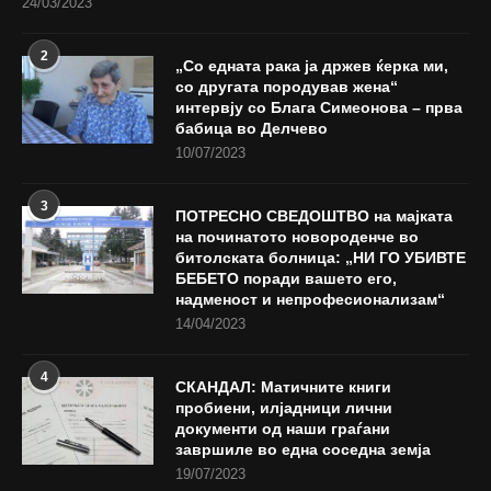
24/03/2023
2
„Со едната рака ја држев ќерка ми,
со другата породував жена“
интервју со Блага Симеонова – прва
бабица во Делчево
10/07/2023
3
ПОТРЕСНО СВЕДОШТВО на мајката
на починатото новороденче во
битолската болница: „НИ ГО УБИВТЕ
БЕБЕТО поради вашето его,
надменост и непрофесионализам“
14/04/2023
4
СКАНДАЛ: Матичните книги
пробиени, илјадници лични
документи од наши граѓани
завршиле во една соседна земја
19/07/2023