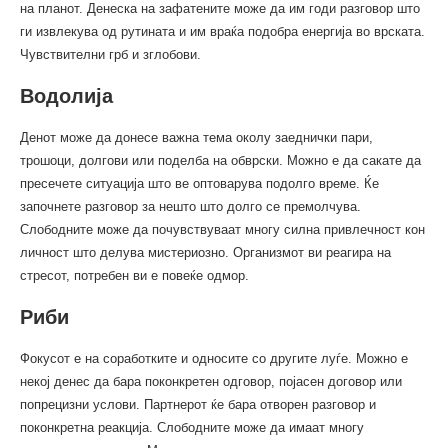
на планот. Денеска на зафатените може да им годи разговор што
ги извлекува од рутината и им враќа подобра енергија во врската.
Чувствителни грб и зглобови.
Водолија
Денот може да донесе важна тема околу заеднички пари,
трошоци, долгови или поделба на обврски. Можно е да сакате да
пресечете ситуација што ве оптоварува подолго време. Ќе
започнете разговор за нешто што долго се премолчува.
Слободните може да почувствуваат многу силна привлечност кон
личност што делува мистериозно. Организмот ви реагира на
стресот, потребен ви е повеќе одмор.
Риби
Фокусот е на соработките и односите со другите луѓе. Можно е
некој денес да бара поконкретен одговор, појасен договор или
попрецизни услови. Партнерот ќе бара отворен разговор и
поконкретна реакција. Слободните може да имаат многу