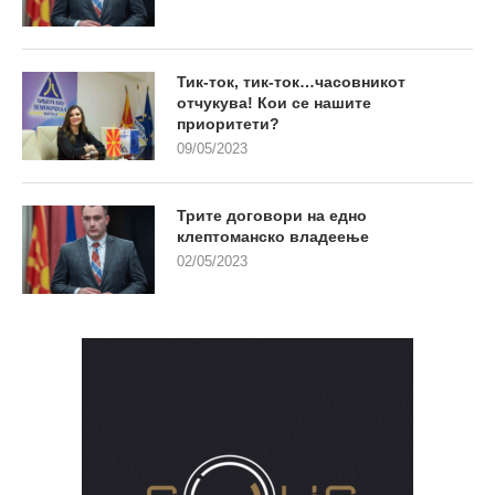
Тик-ток, тик-ток…часовникот
отчукува! Кои се нашите
приоритети?
09/05/2023
Трите договори на едно
клептоманско владеење
02/05/2023