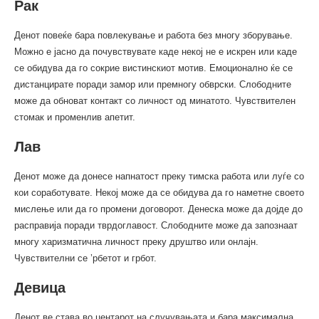
Рак
Денот повеќе бара повлекување и работа без многу зборување.
Можно е јасно да почувствувате каде некој не е искрен или каде
се обидува да го сокрие вистинскиот мотив. Емоционално ќе се
дистанцирате поради замор или премногу обврски. Слободните
може да обноват контакт со личност од минатото. Чувствителен
стомак и променлив апетит.
Лав
Денот може да донесе напнатост преку тимска работа или луѓе со
кои соработувате. Некој може да се обидува да го наметне своето
мислење или да го промени договорот. Денеска може да дојде до
расправија поради тврдоглавост. Слободните може да запознаат
многу харизматична личност преку друштво или онлајн.
Чувствителни се ’рбетот и грбот.
Девица
Денот ве става во центарот на случувањата и бара максимална