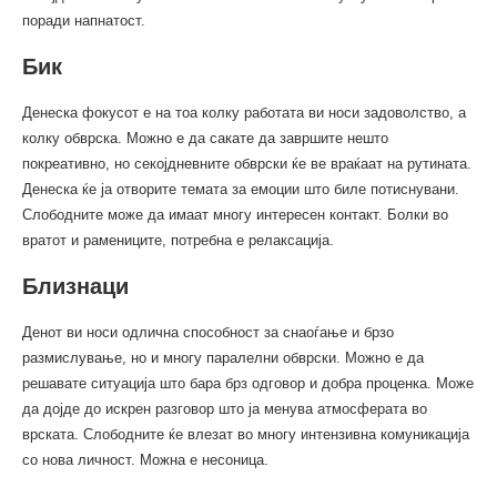
поради напнатост.
Бик
Денеска фокусот е на тоа колку работата ви носи задоволство, а
колку обврска. Можно е да сакате да завршите нешто
покреативно, но секојдневните обврски ќе ве враќаат на рутината.
Денеска ќе ја отворите темата за емоции што биле потиснувани.
Слободните може да имаат многу интересен контакт. Болки во
вратот и рамениците, потребна е релаксација.
Близнаци
Денот ви носи одлична способност за снаоѓање и брзо
размислување, но и многу паралелни обврски. Можно е да
решавате ситуација што бара брз одговор и добра проценка. Може
да дојде до искрен разговор што ја менува атмосферата во
врската. Слободните ќе влезат во многу интензивна комуникација
со нова личност. Можна е несоница.