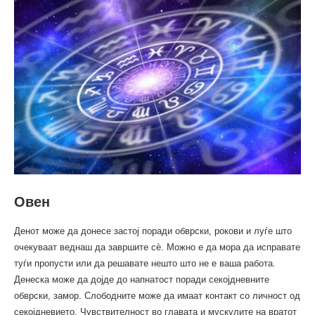
Овен
Денот може да донесе застој поради обврски, рокови и луѓе што
очекуваат веднаш да завршите сè. Можно е да мора да исправате
туѓи пропусти или да решавате нешто што не е ваша работа.
Денеска може да дојде до напнатост поради секојдневните
обврски, замор. Слободните може да имаат контакт со личност од
секојдневието. Чувствителност во главата и мускулите на вратот