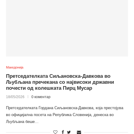
Македонија
Претседателката Сиљановска-Давкова во
Љубљана пречекана со највисоки државни
почести од колешката Пирц Мусар
18/05/2026
0 коментар
Претседателката Гордана Сиљановска-Давкова, која престојува
во официјална посета на Република Словенија, денеска во
Љубљана беше…