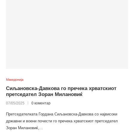
Македонија
Сиљановска-Давкова го пречека хрватскиот
претседател Зоран Милановиќ
07/05/2025
0 коментар
Претседателката Гордана Сиљановска-Давкова со највисоки
државни и воени почести го пречека хрватскиот претседател
Зоран Милановиќ,…