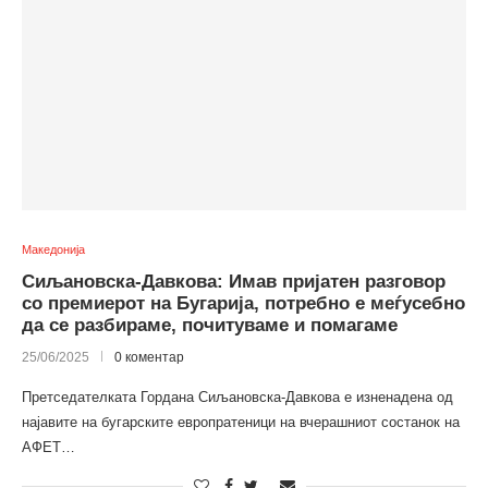
Македонија
Сиљановска-Давкова: Имав пријатен разговор
со премиерот на Бугарија, потребно е меѓусебно
да се разбираме, почитуваме и помагаме
25/06/2025
0 коментар
Претседателката Гордана Сиљановска-Давкова е изненадена од
најавите на бугарските европратеници на вчерашниот состанок на
АФЕТ…