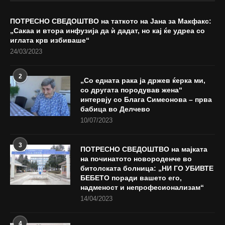
ПОТРЕСНО СВЕДОШТВО на таткото на Јана за Макфакс:
„Сакаа и втора инфузија да ѝ дадат, но кај ќе удреа со
иглата крв избиваше“
24/03/2023
2
„Со едната рака ја држев ќерка ми,
со другата породував жена“
интервју со Блага Симеонова – прва
бабица во Делчево
10/07/2023
3
ПОТРЕСНО СВЕДОШТВО на мајката
на починатото новороденче во
битолската болница: „НИ ГО УБИВТЕ
БЕБЕТО поради вашето его,
надменост и непрофесионализам“
14/04/2023
4