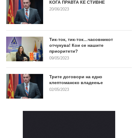
КОГА ПРАВТА ЌЕ СТИВНЕ
20/06/2023
Тик-ток, тик-ток…часовникот
отчукува! Кои се нашите
приоритети?
09/05/2023
Трите договори на едно
клептоманско владеење
02/05/2023