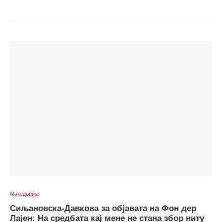
Македонија
Сиљановска-Давкова за објавата на Фон дер
Лајен: На средбата кај мене не стана збор ниту