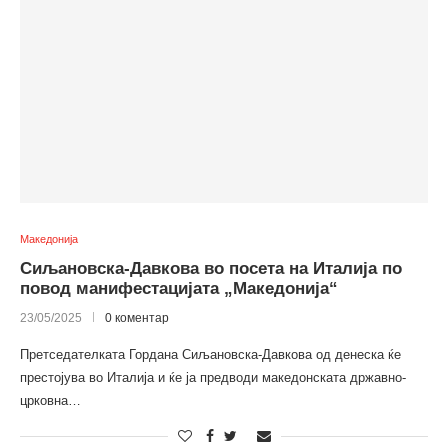
Македонија
Сиљановска-Давкова во посета на Италија по
повод манифестацијата „Македонија“
23/05/2025
0 коментар
Претседателката Гордана Сиљановска-Давкова од денеска ќе
престојува во Италија и ќе ја предводи македонската државно-
црковна…