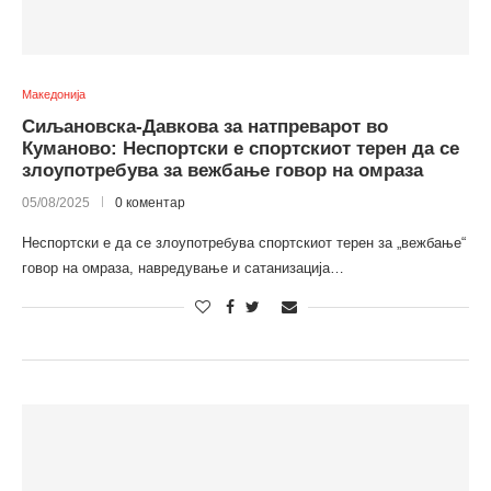
Македонија
Сиљановска-Давкова за натпреварот во
Куманово: Неспортски е спортскиот терен да се
злоупотребува за вежбање говор на омраза
05/08/2025
0 коментар
Неспортски е да се злоупотребува спортскиот терен за „вежбање“
говор на омраза, навредување и сатанизација…