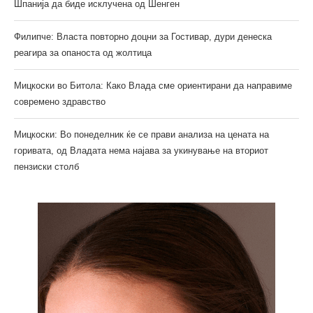
Шпанија да биде исклучена од Шенген
Филипче: Власта повторно доцни за Гостивар, дури денеска
реагира за опаноста од жолтица
Мицкоски во Битола: Како Влада сме ориентирани да направиме
современо здравство
Мицкоски: Во понеделник ќе се прави анализа на цената на
горивата, од Владата нема најава за укинување на вториот
пензиски столб