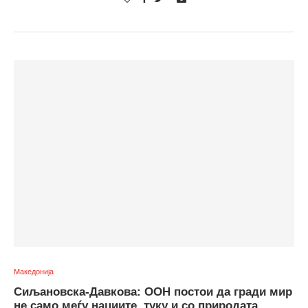
Македонија
Сиљановска-Давкова: ООН постои да гради мир
не само меѓу нациите, туку и со природата