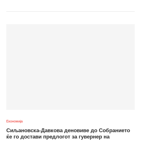
Економија
Сиљановска-Давкова деновиве до Собранието
ќе го достави предлогот за гувернер на