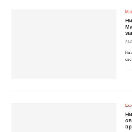
Мак
Ни
Ма
за
24/
Во 
ово
Еко
Ни
ов
пр