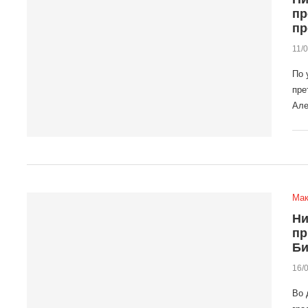
пр
пр
11/
По 
пре
Але
Мак
Ни
пр
Би
16/
Во 