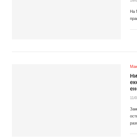
18/
На 
пра
Мак
Ни
ек
ен
11/
Зам
ост
раз