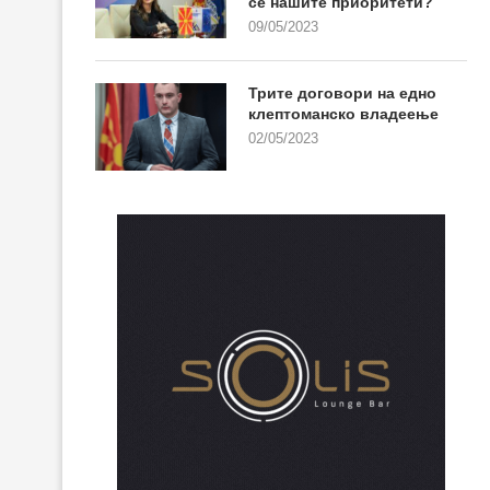
се нашите приоритети?
09/05/2023
Трите договори на едно
клептоманско владеење
02/05/2023