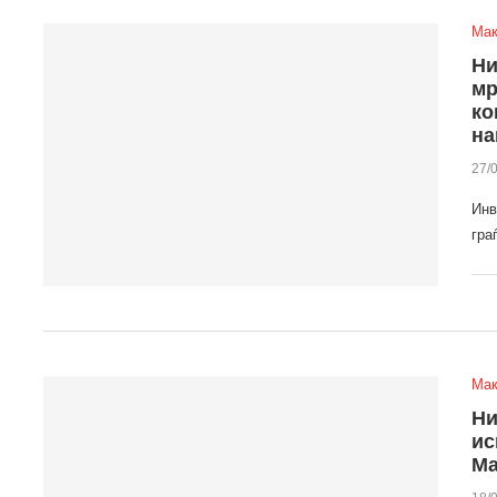
Мак
Ни
мр
ко
на
27/
Инв
гра
Мак
Ни
ис
Ма