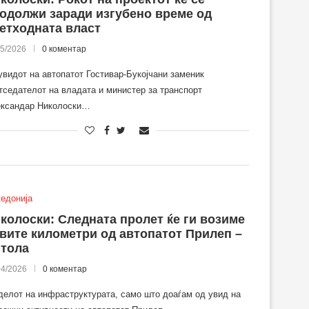
одолжи заради изгубено време од
етходната власт
05/2026
0 коментар
увидот на автопатот Гостивар-Букојчани заменик
тседателот на владата и министер за транспорт
ксандар Николоски…
едонија
колоски: Следната пролет ќе ги возиме
вите километри од автопатот Прилеп –
тола
04/2026
0 коментар
делот на инфраструктурата, само што доаѓам од увид на