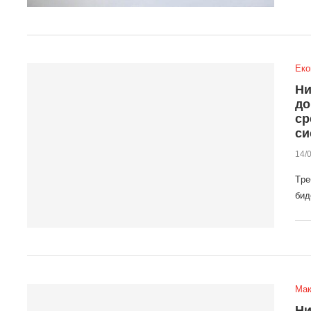
Еко
Ни
до
ср
си
14/
Tре
бид
Мак
Ни