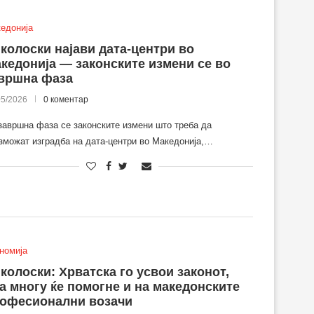
едонија
колоски најави дата-центри во
кедонија — законските измени се во
вршна фаза
05/2026
0 коментар
завршна фаза се законските измени што треба да
зможат изградба на дата-центри во Македонија,…
номија
колоски: Хрватска го усвои законот,
а многу ќе помогне и на македонските
офесионални возачи