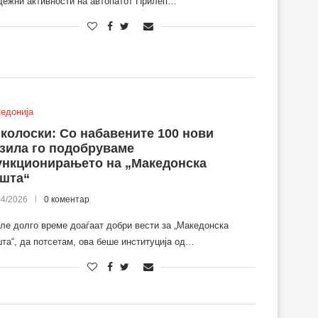
дежни активности на автопатот Прилеп…
едонија
колоски: Со набавените 100 нови
зила го подобруваме
нкционирањето на „Македонска
шта“
04/2026
0 коментар
ле долго време доаѓаат добри вести за „Македонска
та“, да потсетам, ова беше институција од…