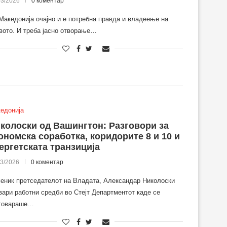
03/2026
0 коментар
Македонија очајно и е потребна правда и владеење на
вото. И треба јасно отворање…
едонија
колоски од Вашингтон: Разговори за
ономска соработка, коридорите 8 и 10 и
ергетската транзиција
03/2026
0 коментар
еник претседателот на Владата, Александар Николоски
вари работни средби во Стејт Департментот каде се
говараше…