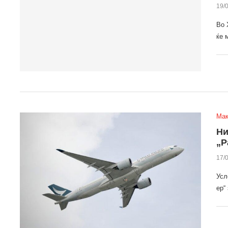
19/
Во 
ќе 
Мак
Ни
„Р
17/
Усл
ер“