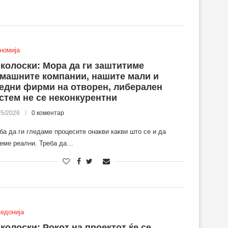
номија
колоски: Мора да ги заштитиме
машните компании, нашите мали и
едни фирми на отворен, либерален
стем не се неконкурентни
05/2026
0 коментар
ба да ги гледаме процесите онакви какви што се и да
еме реални. Треба да…
едонија
колоски: Рокот на проектот ќе се