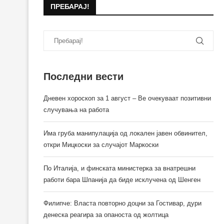
ПРЕБАРАЈ!
Последни вести
Дневен хороскоп за 1 август – Ве очекуваат позитивни
случувања на работа
Има груба манипулација од локален јавен обвинител,
откри Мицкоски за случајот Маркоски
По Италија, и финската министерка за внатрешни
работи бара Шпанија да биде исклучена од Шенген
Филипче: Власта повторно доцни за Гостивар, дури
денеска реагира за опаноста од жолтица