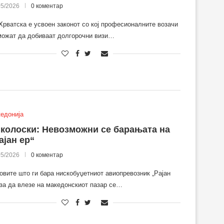
05/2026
0 коментар
Хрватска е усвоен законот со кој професионалните возачи
можат да добиваат долгорочни визи…
едонија
колоски: Невозможни се барањата на
ајан ер“
05/2026
0 коментар
овите што ги бара нискобуџетниот авиопревозник „Рајан
 за да влезе на македонскиот пазар се…