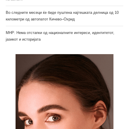
Во следните месеци ќе биде пуштена најтешката делница од 10
километри од автопатот Кичево–Охрид
МНР: Нема отстапки од националните интереси, идентитетот,
јазикот и историјата