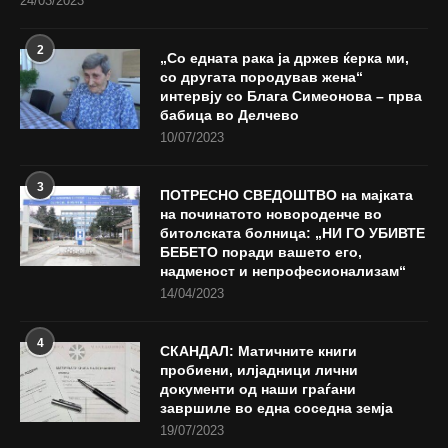
24/03/2023
2
„Со едната рака ја држев ќерка ми,
со другата породував жена“
интервју со Блага Симеонова – прва
бабица во Делчево
10/07/2023
3
ПОТРЕСНО СВЕДОШТВО на мајката
на починатото новороденче во
битолската болница: „НИ ГО УБИВТЕ
БЕБЕТО поради вашето его,
надменост и непрофесионализам“
14/04/2023
4
СКАНДАЛ: Матичните книги
пробиени, илјадници лични
документи од наши граѓани
завршиле во една соседна земја
19/07/2023