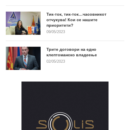
Тик-ток, тик-ток…часовникот
отчукува! Кои се нашите
приоритети?
09/05/2023
Трите договори на едно
клептоманско владеење
02/05/2023