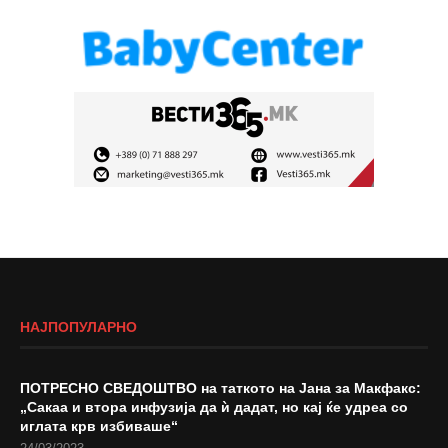
НАЈПОПУЛАРНО
ПОТРЕСНО СВЕДОШТВО на таткото на Јана за Макфакс:
„Сакаа и втора инфузија да ѝ дадат, но кај ќе удреа со
иглата крв избиваше“