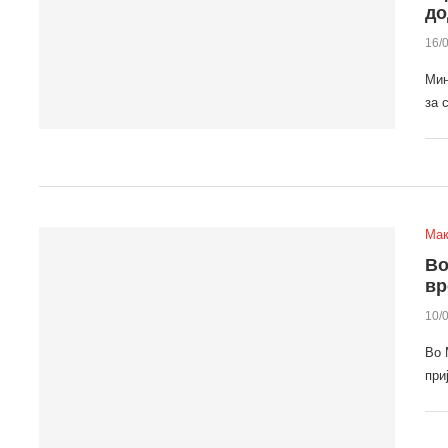
до
16/
Мин
за 
Мак
Во
вр
10/
Во 
при