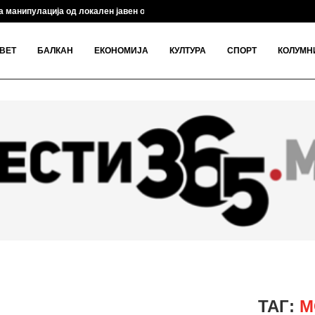
 манипулација од локален јавен обвинител, откри...
ВЕТ
БАЛКАН
ЕКОНОМИЈА
КУЛТУРА
СПОРТ
КОЛУМН
ТАГ:
М