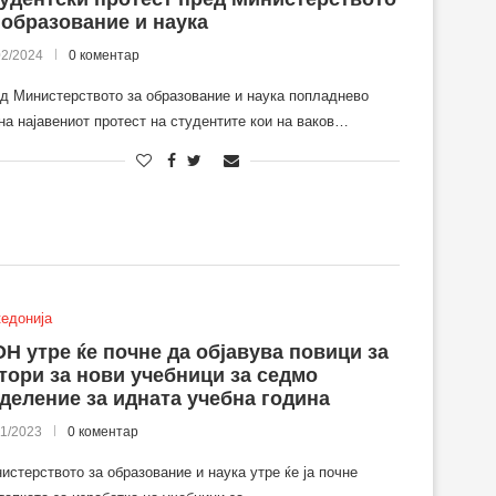
 образование и наука
02/2024
0 коментар
д Министерството за образование и наука попладнево
на најавениот протест на студентите кои на ваков…
едонија
Н утре ќе почне да објавува повици за
тори за нови учебници за седмо
деление за идната учебна година
11/2023
0 коментар
истерството за образование и наука утре ќе ја почне