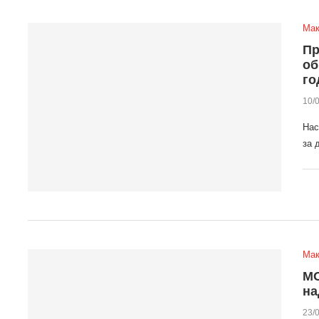
Мак
Пр
об
го
10/
Нас
за 
Мак
МО
на
23/