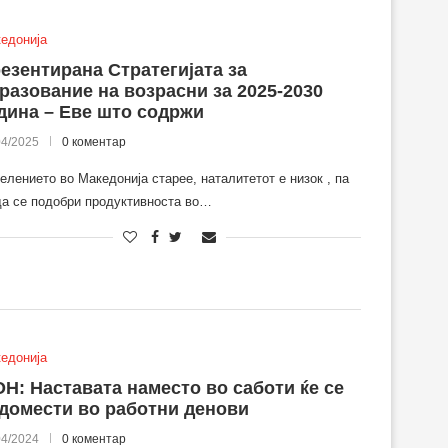
едонија
езентирана Стратегијата за
разование на возрасни за 2025-2030
дина – Еве што содржи
04/2025
0 коментар
елението во Македонија старее, наталитетот е низок , па
да се подобри продуктивноста во…
едонија
Н: Наставата наместо во саботи ќе се
домести во работни денови
04/2024
0 коментар