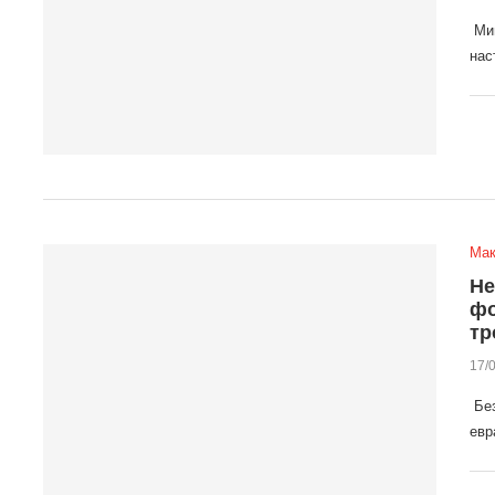
Мин
нас
Мак
Не
фо
тр
17/
Без
евр