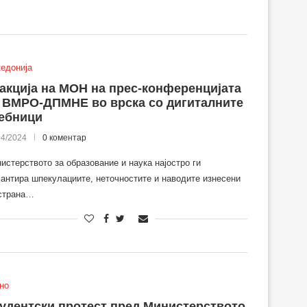
едонија
акција на МОН на прес-конференцијата
 ВМРО-ДПМНЕ во врска со дигиталните
ебници
04/2024
0 коментар
истерството за образование и наука најостро ги
антира шпекулациите, неточностите и наводите изнесени
страна…
но
удентски протест пред Министерството