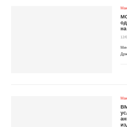
Мак
МО
од
на
12/
Мин
Држ
Мак
ВМ
ус
ан
из