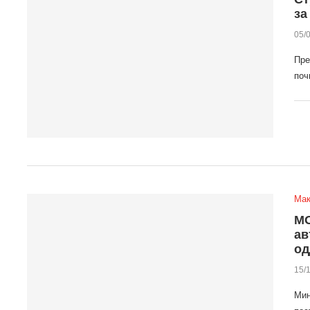
за
05/
Пре
поч
Мак
МО
ав
од
15/
Мин