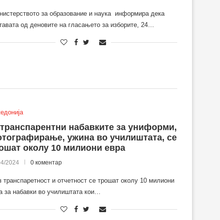
истерството за образование и наука информира дека
тавата од деновите на гласањето за изборите, 24…
едонија
транспарентни набавките за униформи,
тографирање, ужина во училиштата, се
ошат околу 10 милиони евра
04/2024
0 коментар
 транспаретност и отчетност се трошат околу 10 милиони
а за набавки во училиштата кои…