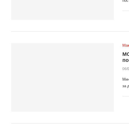
пос
Мак
МО
по
06/
Мин
за 