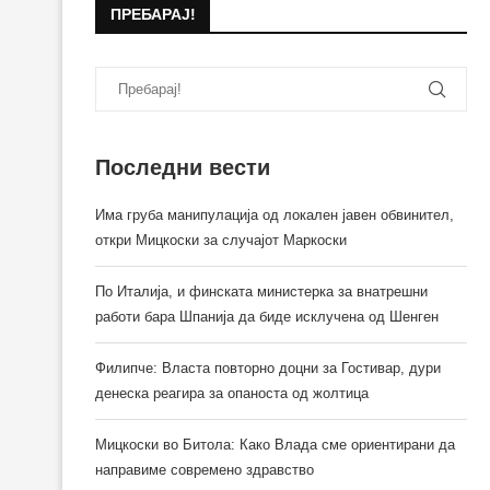
ПРЕБАРАЈ!
Последни вести
Има груба манипулација од локален јавен обвинител,
откри Мицкоски за случајот Маркоски
По Италија, и финската министерка за внатрешни
работи бара Шпанија да биде исклучена од Шенген
Филипче: Власта повторно доцни за Гостивар, дури
денеска реагира за опаноста од жолтица
Мицкоски во Битола: Како Влада сме ориентирани да
направиме современо здравство