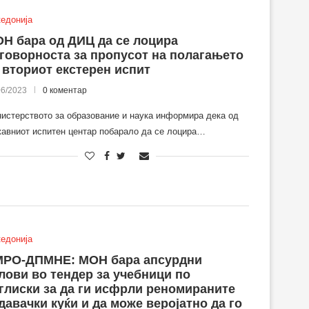
едонија
Н бара од ДИЦ да се лоцира
говорноста за пропусот на полагањето
 вториот екстерен испит
06/2023
0 коментар
истерството за образование и наука информира дека од
авниот испитен центар побарало да се лоцира…
едонија
РО-ДПМНЕ: МОН бара апсурдни
лови во тендер за учебници по
глиски за да ги исфрли реномираните
давачки куќи и да може веројатно да го