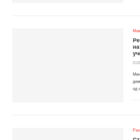
Мак
Ре
на
уч
01/
Мин
дем
од 
Раз
Ст