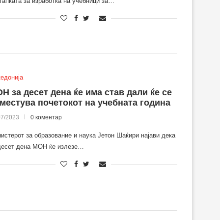
тапката за изработка на учебници за…
едонија
Н за десет дена ќе има став дали ќе се
местува почетокот на учебната година
07/2023
0 коментар
истерот за образование и наука Јетон Шаќири најави дека
десет дена МОН ќе излезе…