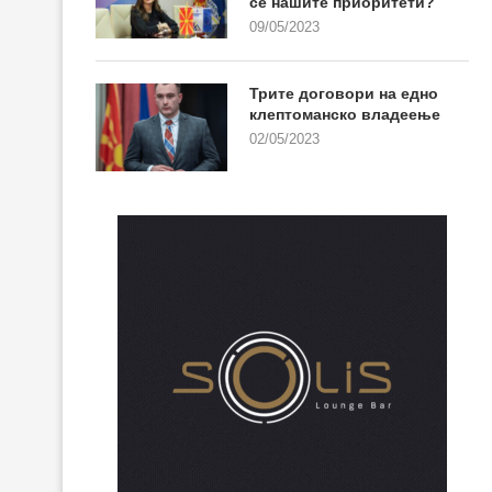
се нашите приоритети?
09/05/2023
Трите договори на едно
клептоманско владеење
02/05/2023