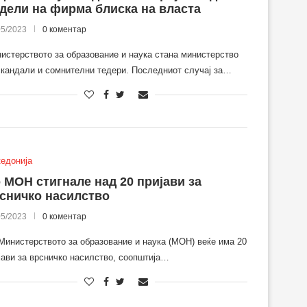
дели на фирма блиска на власта
05/2023
0 коментар
истерството за образование и наука стана министерство
скандали и сомнителни тедери. Последниот случај за…
едонија
 МОН стигнале над 20 пријави за
сничко насилство
05/2023
0 коментар
Министерството за образование и наука (МОН) веќе има 20
јави за врсничко насилство, соопштија…