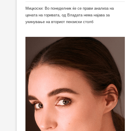
Мицкоски: Во понеделник ќе се прави анализа на
цената на горивата, од Владата нема најава за
укинување на вториот пензиски столб