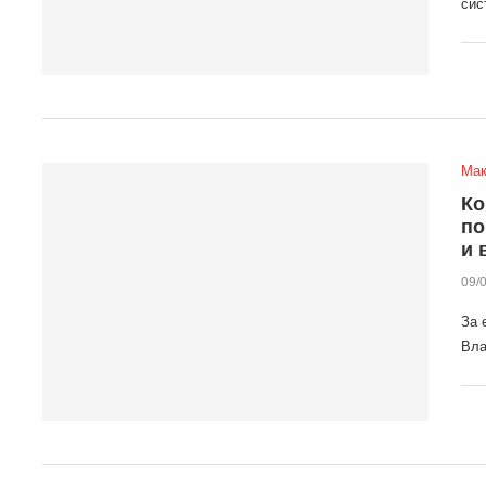
сис
Мак
Ко
по
и 
09/
За 
Вла