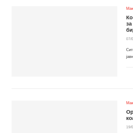
Мак
Ко
за
би
07/
Сит
јав
Мак
Ор
ко
19/