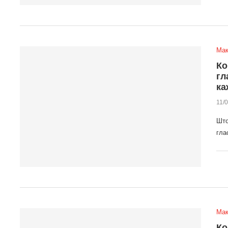
Мак
Ко
гл
ка
11/
Што
гла
Мак
Ко