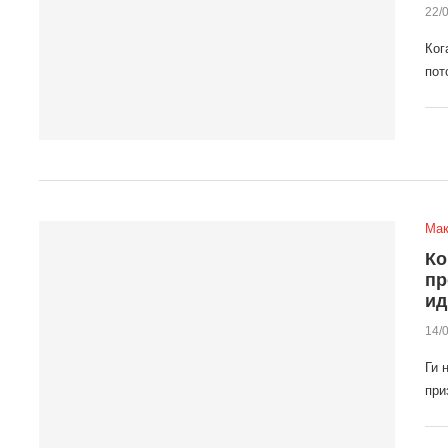
22/
Ког
пот
Мак
Ко
пр
ид
14/
Ги 
при