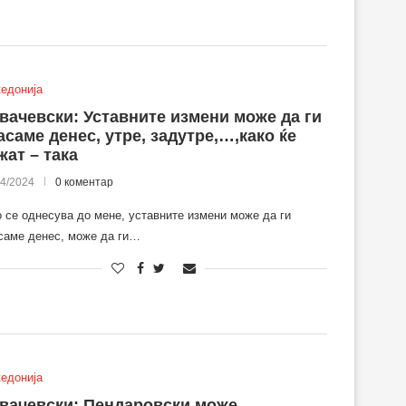
едонија
вачевски: Уставните измени може да ги
асаме денес, утре, задутре,…,како ќе
жат – така
04/2024
0 коментар
 се однесува до мене, уставните измени може да ги
саме денес, може да ги…
едонија
вачевски: Пендаровски може