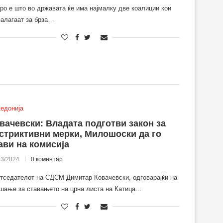
ро е што во државата ќе има најмалку две коалиции кои
залагаат за брза…
едонија
вачевски: Владата подготви закон за
стриктивни мерки, Милошоски да го
ави на комисија
03/2024
0 коментар
тседателот на СДСМ Димитар Ковачевски, одговарајќи на
шање за ставањето на црна листа на Катица…