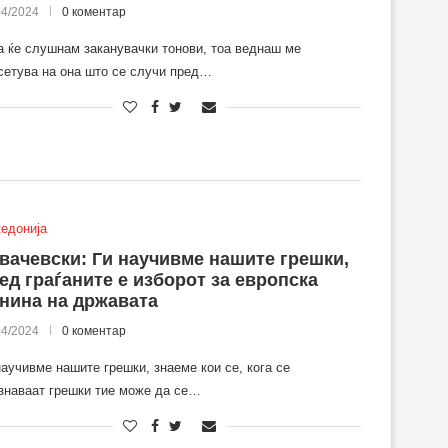
04/2024
0 коментар
а ќе слушнам заканувачки тонови, тоа веднаш ме
сетува на она што се случи пред…
едонија
вачевски: Ги научивме нашите грешки,
ед граѓаните е изборот за европска
нина на државата
04/2024
0 коментар
научивме нашите грешки, знаеме кои се, кога се
знаваат грешки тие може да се…