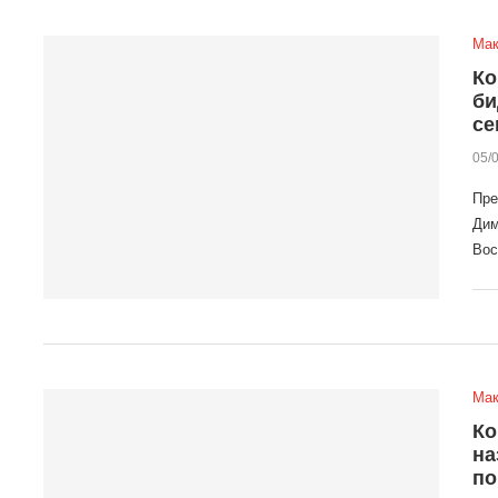
Мак
Ко
би
се
05/
Пре
Дим
Вос
Мак
Ко
на
по