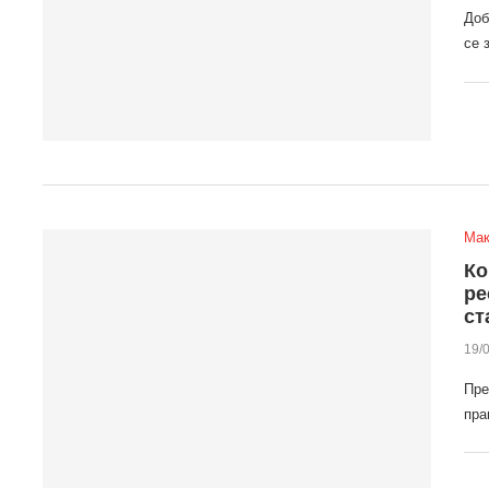
Доб
се 
Мак
Ко
ре
ст
19/
Пре
пра