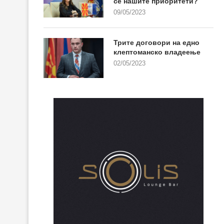
се нашите приоритети?
09/05/2023
Трите договори на едно
клептоманско владеење
02/05/2023