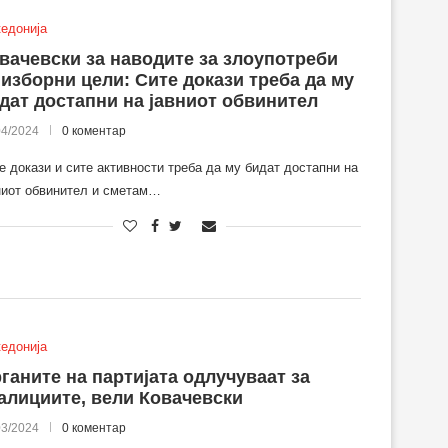
едонија
вачевски за наводите за злоупотреби
 изборни цели: Сите докази треба да му
дат достапни на јавниот обвинител
04/2024
0 коментар
е докази и сите активности треба да му бидат достапни на
ниот обвинител и сметам…
едонија
ганите на партијата одлучуваат за
алициите, вели Ковачевски
03/2024
0 коментар