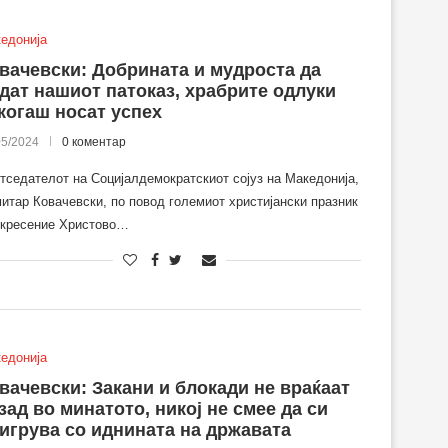
едонија
вачевски: Добрината и мудроста да
дат нашиот патоказ, храбрите одлуки
когаш носат успех
05/2024
0 коментар
тседателот на Социјалдемократскиот сојуз на Македонија,
итар Ковачевски, по повод големиот христијански празник
кресение Христово…
едонија
вачевски: Закани и блокади не враќаат
зад во минатото, никој не смее да си
игрува со иднината на државата