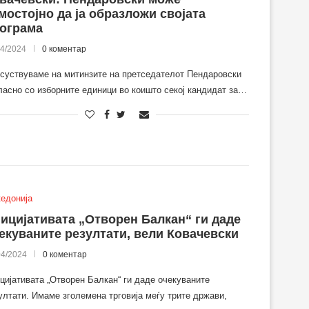
мостојно да ја образложи својата
ограма
04/2024
0 коментар
суствуваме на митинзите на претседателот Пендаровски
ласно со изборните единици во коишто секој кандидат за…
едонија
ицијативата „Отворен Балкан“ ги даде
екуваните резултати, вели Ковачевски
04/2024
0 коментар
цијативата „Отворен Балкан“ ги даде очекуваните
ултати. Имаме зголемена трговија меѓу трите држави,