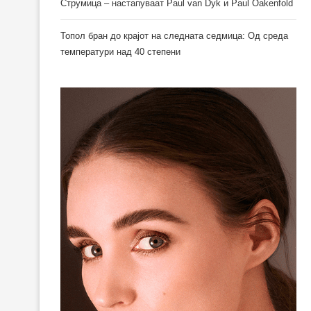
Струмица – настапуваат Paul van Dyk и Paul Oakenfold
Топол бран до крајот на следната седмица: Од среда
температури над 40 степени