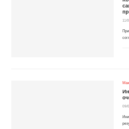
са
пр
11/
При
сог
Мак
Ин
оч
09/
Ини
рез