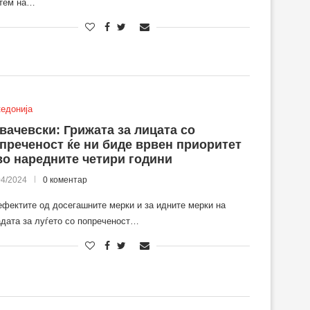
тем на…
едонија
вачевски: Грижата за лицата со
преченост ќе ни биде врвен приоритет
во наредните четири години
04/2024
0 коментар
ефектите од досегашните мерки и за идните мерки на
дата за луѓето со попреченост…