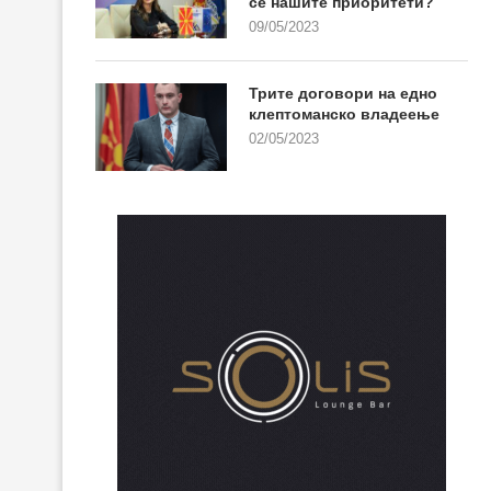
се нашите приоритети?
09/05/2023
Трите договори на едно
клептоманско владеење
02/05/2023