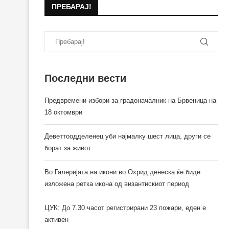
ПРЕБАРАЈ!
Последни вести
Предвремени избори за градоначалник на Брвеница на
18 октомври
Деветтоодделенец уби најмалку шест лица, други се
борат за живот
Во Галеријата на икони во Охрид денеска ќе биде
изложена ретка икона од византискиот период
ЦУК: До 7.30 часот регистрирани 23 пожари, еден е
активен