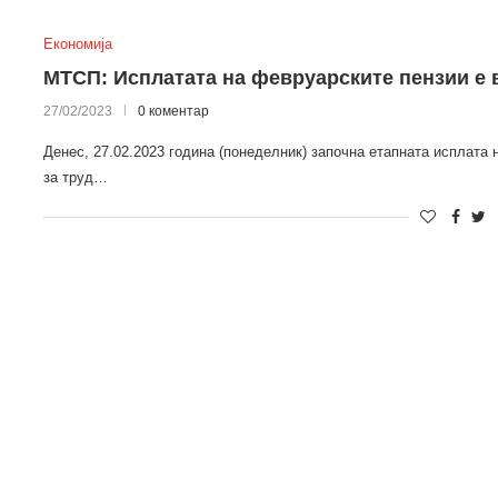
Економија
МТСП: Исплатата на февруарските пензии е 
27/02/2023
0 коментар
Денес, 27.02.2023 година (понеделник) започна етапната исплат
за труд…