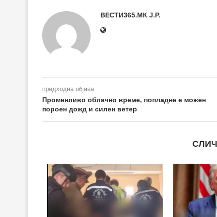
ВЕСТИ365.МК Ј.Р.
предходна објава
Променливо облачно време, попладне е можен
пороен дожд и силен ветер
СЛИЧ