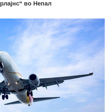
рлајнс“ во Непал