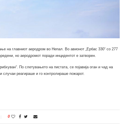
ање на главниот аеродром во Непал. Во авионот „Ербас 330“ со 277
редени, но аеродромот поради инцидентот е затворен.
ибхуван“. По слетувањето на пистата, се појавија оган и чад на
ни случаи реагираше и го контролираше пожарот.
0