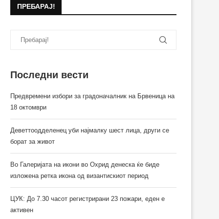
ПРЕБАРАЈ!
Последни вести
Предвремени избори за градоначалник на Брвеница на
18 октомври
Деветтоодделенец уби најмалку шест лица, други се
борат за живот
Во Галеријата на икони во Охрид денеска ќе биде
изложена ретка икона од византискиот период
ЦУК: До 7.30 часот регистрирани 23 пожари, еден е
активен