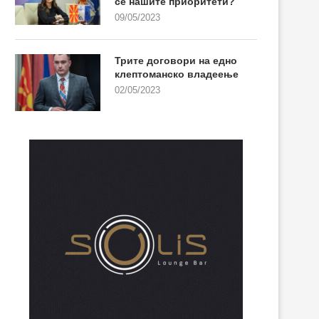
се нашите приоритети?
09/05/2023
Трите договори на едно
клептоманско владеење
02/05/2023