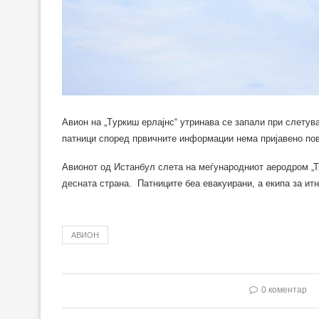
Aвион на „Tуркиш ерлајнс“ утринава се запали при слетув
патници според првичните информации нема пријавено пов
Авионот од Истанбул слета на меѓународниот аеродром „Тр
десната страна. Патниците беа евакуирани, а екипа за ит
АВИОН
0 коментар