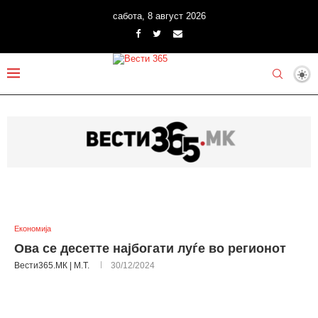
сабота, 8 август 2026
Економија
Ова се десетте најбогати луѓе во регионот
Вести365.МК | М.Т.
30/12/2024