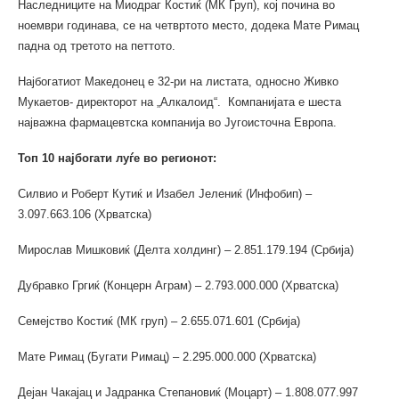
Наследниците на Миодраг Костиќ (МК Груп), кој почина во
ноември годинава, се на четвртото место, додека Мате Римац
падна од третото на петтото.
Најбогатиот Македонец е 32-ри на листата, односно Живко
Мукаетов- директорот на „Алкалоид“. Компанијата е шеста
најважна фармацевтска компанија во Југоисточна Европа.
Топ 10 најбогати луѓе во регионот:
Силвио и Роберт Кутиќ и Изабел Јелениќ (Инфобип) –
3.097.663.106 (Хрватска)
Мирослав Мишковиќ (Делта холдинг) – 2.851.179.194 (Србија)
Дубравко Гргиќ (Концерн Аграм) – 2.793.000.000 (Хрватска)
Семејство Костиќ (МК груп) – 2.655.071.601 (Србија)
Мате Римац (Бугати Римац) – 2.295.000.000 (Хрватска)
Дејан Чакајац и Јадранка Степановиќ (Моцарт) – 1.808.077.997