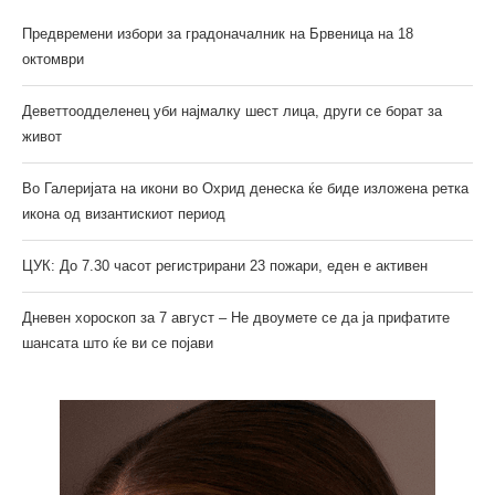
Предвремени избори за градоначалник на Брвеница на 18
октомври
Деветтоодделенец уби најмалку шест лица, други се борат за
живот
Во Галеријата на икони во Охрид денеска ќе биде изложена ретка
икона од византискиот период
ЦУК: До 7.30 часот регистрирани 23 пожари, еден е активен
Дневен хороскоп за 7 август – Не двоумете се да ја прифатите
шансата што ќе ви се појави