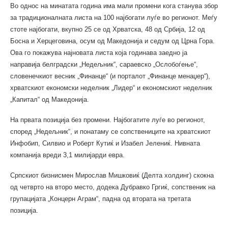
Во однос на минатата година има мали промени кога станува збор
за традиционалната листа на 100 најбогати луѓе во регионот. Mеѓу
стоте најбогати, вкупно 25 се од Хрватска, 48 од Србија, 12 од
Босна и Херцеговина, осум од Македонија и седум од Црна Гора.
Ова го покажува најновата листа која годинава заедно ја
направија белградски „Недељник“, сараевско „Ослобоѓење“,
словенечкиот весник „Финанце“ (и порталот „Финанце менаџер“),
хрватскиот економски неделник „Лидер“ и економскиот неделник
„Капитал“ од Македонија.
На првата позиција без промени. Најбогатите луѓе во регионот,
според „Недељник“, и понатаму се сопствениците на хрватскиот
Инфобип, Силвио и Роберт Кутиќ и Изабел Јелениќ. Нивната
компанија вреди 3,1 милијарди евра.
Српскиот бизнисмен Мирослав Мишковиќ (Делта холдинг) скокна
од четврто на второ место, додека Дубравко Гргиќ, сопственик на
групацијата „Концерн Аграм“, падна од втората на третата
позиција.