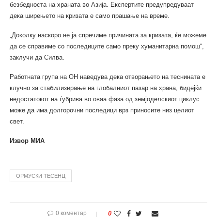
безбедноста на храната во Азија. Експертите предупредуваат
дека ширењето на кризата е само прашање на време.
„Доколку наскоро не ја спречиме причината за кризата, ќе можеме
да се справиме со последиците само преку хуманитарна помош“,
заклучи да Силва.
Работната група на ОН наведува дека отворањето на теснината е
клучно за стабилизирање на глобалниот пазар на храна, бидејќи
недостатокот на ѓубрива во оваа фаза од земјоделскиот циклус
може да има долгорочни последици врз приносите низ целиот
свет.
Извор МИА
ОРМУСКИ ТЕСЕНЦ
0 коментар
0