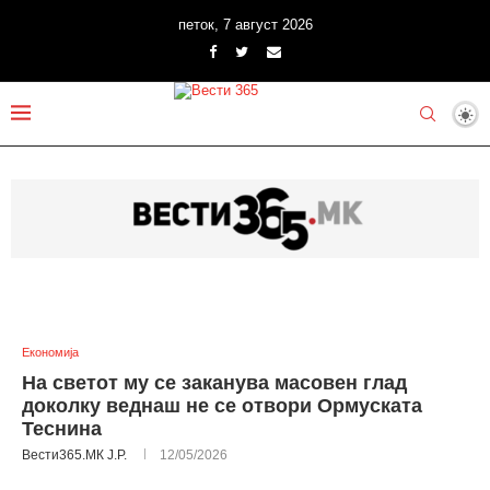
петок, 7 август 2026
Економија
На светот му се заканува масовен глад
доколку веднаш не се отвори Ормуската
Теснина
Вести365.МК Ј.Р.
12/05/2026