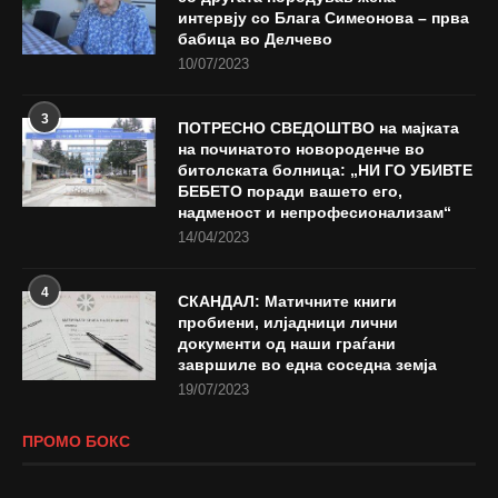
интервју со Блага Симеонова – прва
бабица во Делчево
10/07/2023
3
ПОТРЕСНО СВЕДОШТВО на мајката
на починатото новороденче во
битолската болница: „НИ ГО УБИВТЕ
БЕБЕТО поради вашето его,
надменост и непрофесионализам“
14/04/2023
4
СКАНДАЛ: Матичните книги
пробиени, илјадници лични
документи од наши граѓани
завршиле во една соседна земја
19/07/2023
ПРОМО БОКС