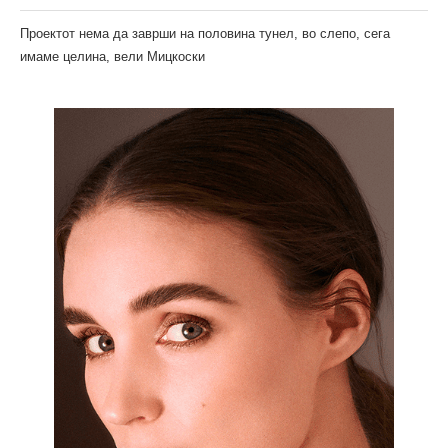
Проектот нема да заврши на половина тунел, во слепо, сега
имаме целина, вели Мицкоски