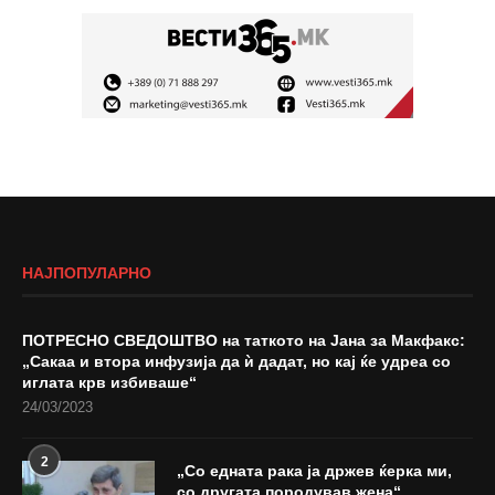
НАЈПОПУЛАРНО
ПОТРЕСНО СВЕДОШТВО на таткото на Јана за Макфакс:
„Сакаа и втора инфузија да ѝ дадат, но кај ќе удреа со
иглата крв избиваше“
24/03/2023
2
„Со едната рака ја држев ќерка ми,
со другата породував жена“