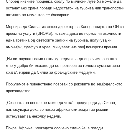
Според нивните проценки, околу 45 милиони луѓе би можеле да
останат без храна поради недостаток на ѓубрива чии транспортни
патишта во моментов се блокирани.
Мореира да Силва, извршен директор на Канцеларијата на ОН за
проектни услуги (UNOPS), истакна дека во нормални околности
една третина од светските залихи на ѓубрива, вклучувајќи
амонијак, сулфур и уреа, минуваат низ овој поморски премин.
„Ни остануваат само неколку недели за да спречиме она што
многу добро би можело да се претвори во голема хуманитарна
криза“, изјави да Силва за француските медиуми.
Проблемот е првенствено поврзан со роковите во земјоделското
производство.
„Сезоната на сеење не може да чека“, предупреди да Силва,
нагласувајќи дека во некои африкански земји тие рокови
истекуваат за неколку недели.
Покрај Африка, блокадата особено силно ќе ја погоди