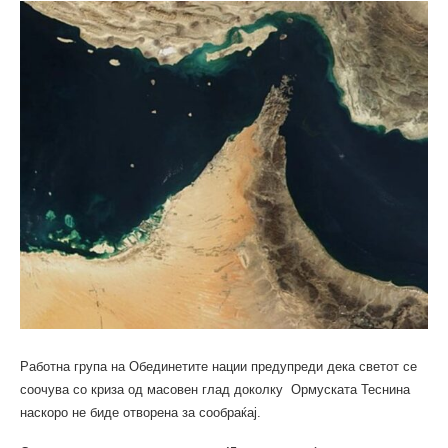
Работна група на Обединетите нации предупреди дека светот се
соочува со криза од масовен глад доколку Ормуската Теснина
наскоро не биде отворена за сообраќај.