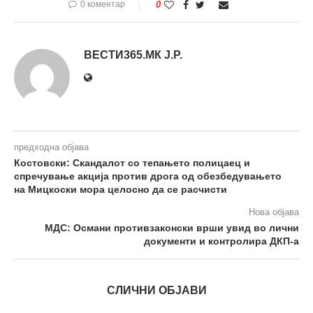
0 коментар
0
ВЕСТИ365.МК Ј.Р.
предходна објава
Костовски: Скандалот со тепањето полицаец и
спречување акција против дрога од обезбедувањето
на Мицкоски мора целосно да се расчисти
Нова објава
МДС: Османи противзаконски врши увид во лични
документи и контролира ДКП-а
СЛИЧНИ ОБЈАВИ