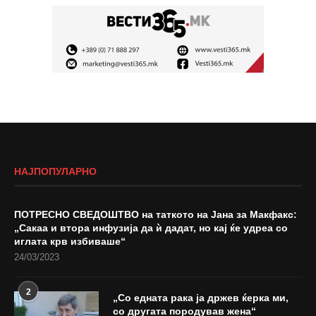
НАЈПОПУЛАРНО
ПОТРЕСНО СВЕДОШТВО на таткото на Јана за Макфакс:
„Сакаа и втора инфузија да ѝ дадат, но кај ќе удреа со
иглата крв избиваше“
24/03/2023
2
„Со едната рака ја држев ќерка ми,
со другата породував жена“