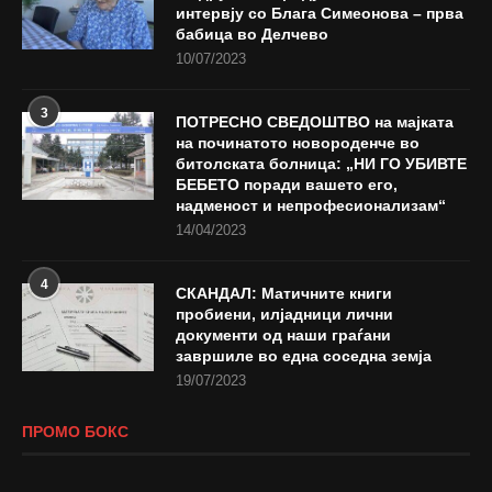
интервју со Блага Симеонова – прва
бабица во Делчево
10/07/2023
3
ПОТРЕСНО СВЕДОШТВО на мајката
на починатото новороденче во
битолската болница: „НИ ГО УБИВТЕ
БЕБЕТО поради вашето его,
надменост и непрофесионализам“
14/04/2023
4
СКАНДАЛ: Матичните книги
пробиени, илјадници лични
документи од наши граѓани
завршиле во една соседна земја
19/07/2023
ПРОМО БОКС