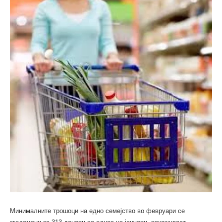
Минималните трошоци на едно семејство во февруари се