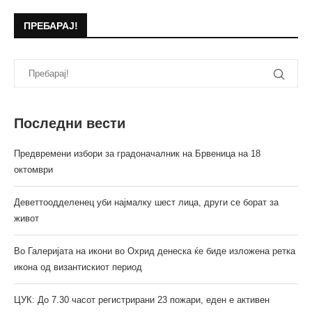
ПРЕБАРАЈ!
Последни вести
Предвремени избори за градоначалник на Брвеница на 18
октомври
Деветтоодделенец уби најмалку шест лица, други се борат за
живот
Во Галеријата на икони во Охрид денеска ќе биде изложена ретка
икона од византискиот период
ЦУК: До 7.30 часот регистрирани 23 пожари, еден е активен