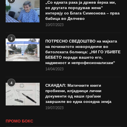
„Со едната рака ја држев ќерка ми,
со другата породував жена“
интервју со Блага Симеонова – прва
бабица во Делчево
10/07/2023
3
ПОТРЕСНО СВЕДОШТВО на мајката
на починатото новороденче во
битолската болница: „НИ ГО УБИВТЕ
БЕБЕТО поради вашето его,
надменост и непрофесионализам“
14/04/2023
4
СКАНДАЛ: Матичните книги
пробиени, илјадници лични
документи од наши граѓани
завршиле во една соседна земја
19/07/2023
ПРОМО БОКС