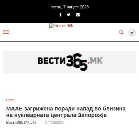
петок, 7 август 2026
Свет
МААЕ загрижена поради напад во близина
на нуклеарната централа Запорожје
Вести365.МК Ј.Р.
04/06/2026