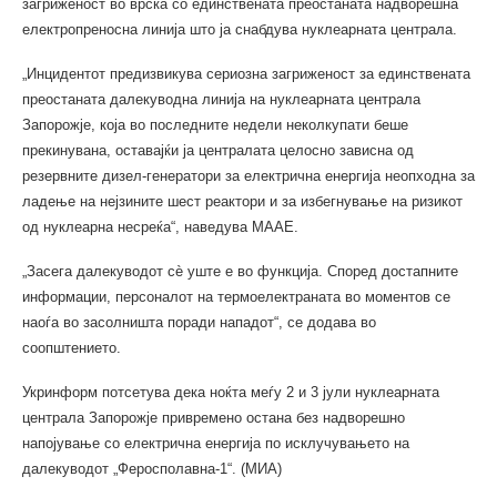
загриженост во врска со единствената преостаната надворешна
електропреносна линија што ја снабдува нуклеарната централа.
„Инцидентот предизвикува сериозна загриженост за единствената
преостаната далекуводна линија на нуклеарната централа
Запорожје, која во последните недели неколкупати беше
прекинувана, оставајќи ја централата целосно зависна од
резервните дизел-генератори за електрична енергија неопходна за
ладење на нејзините шест реактори и за избегнување на ризикот
од нуклеарна несреќа“, наведува МААЕ.
„Засега далекуводот сѐ уште е во функција. Според достапните
информации, персоналот на термоелектраната во моментов се
наоѓа во засолништа поради нападот“, се додава во
соопштението.
Укринформ потсетува дека ноќта меѓу 2 и 3 јули нуклеарната
централа Запорожје привремено остана без надворешно
напојување со електрична енергија по исклучувањето на
далекуводот „Феросполавна-1“. (МИА)