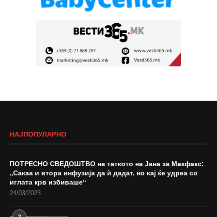
НАЈПОПУЛАРНО
ПОТРЕСНО СВЕДОШТВО на таткото на Јана за Макфакс:
„Сакаа и втора инфузија да ѝ дадат, но кај ќе удреа со
иглата крв избиваше“
24/03/2023
2