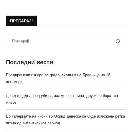
ПРЕБАРАЈ!
Последни вести
Предвремени избори за градоначалник на Брвеница на 18
октомври
Деветтоодделенец уби најмалку шест лица, други се борат за
живот
Во Галеријата на икони во Охрид денеска ќе биде изложена ретка
икона од византискиот период