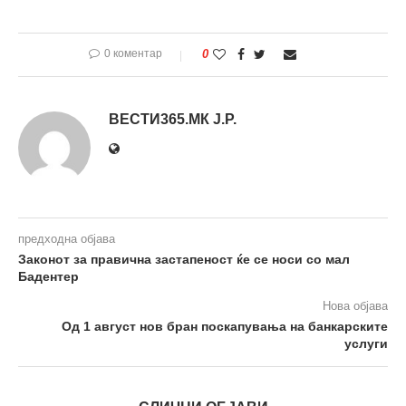
0 коментар
0
ВЕСТИ365.МК Ј.Р.
предходна објава
Законот за правична застапеност ќе се носи со мал
Бадентер
Нова објава
Oд 1 август нов бран поскапувања на банкарските
услуги