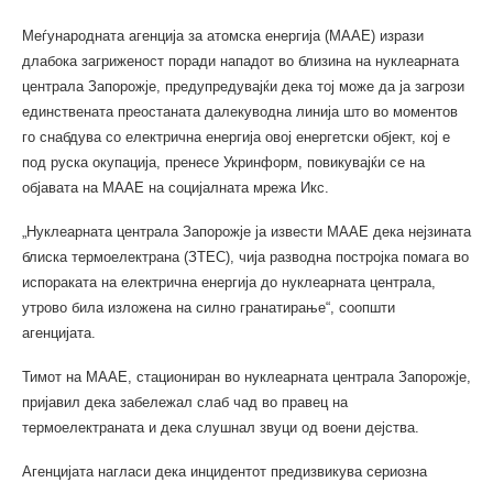
Меѓународната агенција за атомска енергија (МААЕ) изрази
длабока загриженост поради нападот во близина на нуклеарната
централа Запорожје, предупредувајќи дека тој може да ја загрози
единствената преостаната далекуводна линија што во моментов
го снабдува со електрична енергија овој енергетски објект, кој е
под руска окупација, пренесе Укринформ, повикувајќи се на
објавата на МААЕ на социјалната мрежа Икс.
„Нуклеарната централа Запорожје ја извести МААЕ дека нејзината
блиска термоелектрана (ЗТЕС), чија разводна постројка помага во
испораката на електрична енергија до нуклеарната централа,
утрово била изложена на силно гранатирање“, соопшти
агенцијата.
Тимот на МААЕ, стациониран во нуклеарната централа Запорожје,
пријавил дека забележал слаб чад во правец на
термоелектраната и дека слушнал звуци од воени дејства.
Агенцијата нагласи дека инцидентот предизвикува сериозна