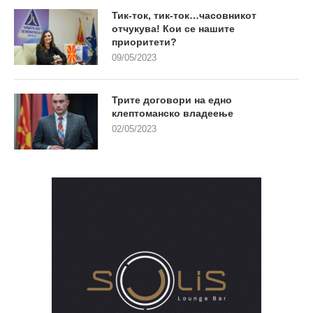
Тик-ток, тик-ток…часовникот
отчукува! Кои се нашите
приоритети?
09/05/2023
Трите договори на едно
клептоманско владеење
02/05/2023