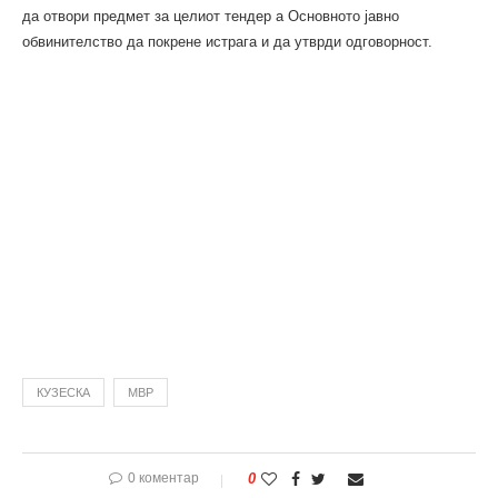
да отвори предмет за целиот тендер а Основното јавно
обвинителство да покрене истрага и да утврди одговорност.
КУЗЕСКА
МВР
0 коментар
0