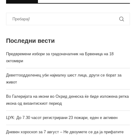
Последни вести
Предвремени избори за градоначалник на Брвеница на 18
октомври
Деветтоодделенец уби најмалку шест лица, други се борат за
живот
Во Галеријата на икони во Охрид денеска ќе биде изложена ретка
икона од византискиот период
ЦУК: До 7.30 часот регистрирани 23 пожари, еден е активен
Дневен хороскоп за 7 август – Не двоумете се да ја прифатите