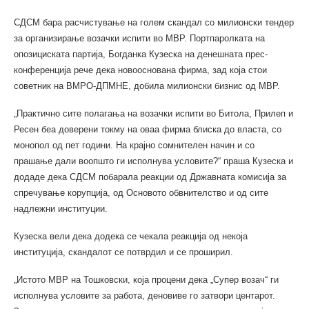
СДСМ бара расчистување на голем скандал со милионски тендер
за организирање возачки испити во МВР. Портпаролката на
опозициската партија, Богданка Кузеска на денешната прес-
конференција рече дека новооснована фирма, зад која стои
советник на ВМРО-ДПМНЕ, добила милионски бизнис од МВР.
„Практично сите полагања на возачки испити во Битола, Прилеп и
Ресен беа доверени токму на оваа фирма блиска до власта, со
монопол од пет години. На крајно сомнителен начин и со
прашање дали воопшто ги исполнува условите?“ праша Кузеска и
додаде дека СДСМ побарала реакции од Државната комисија за
спречување корупција, од Основото обвнителство и од сите
надлежни институции.
Кузеска вели дека додека се чекала реакција од некоја
институција, скандалот се потврдил и се проширил.
„Истото МВР на Тошковски, која процени дека „Супер возач“ ги
исполнува условите за работа, деновиве го затвори центарот.