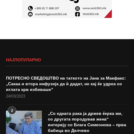
НАЈПОПУЛАРНО
ПОТРЕСНО СВЕДОШТВО на таткото на Јана за Макфакс:
„Сакаа и втора инфузија да ѝ дадат, но кај ќе удреа со
иглата крв избиваше“
24/03/2023
2
„Со едната рака ја држев ќерка ми,
со другата породував жена“
интервју со Блага Симеонова – прва
бабица во Делчево