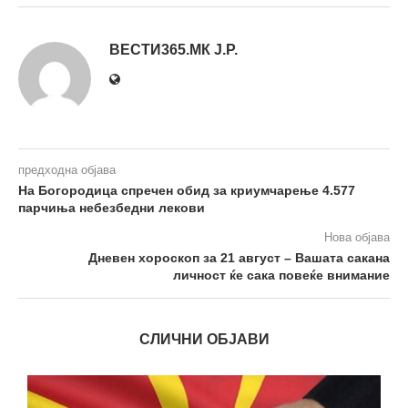
ВЕСТИ365.МК Ј.Р.
предходна објава
На Богородица спречен обид за криумчарење 4.577
парчиња небезбедни лекови
Нова објава
Дневен хороскоп за 21 август – Вашата сакана
личност ќе сака повеќе внимание
СЛИЧНИ ОБЈАВИ