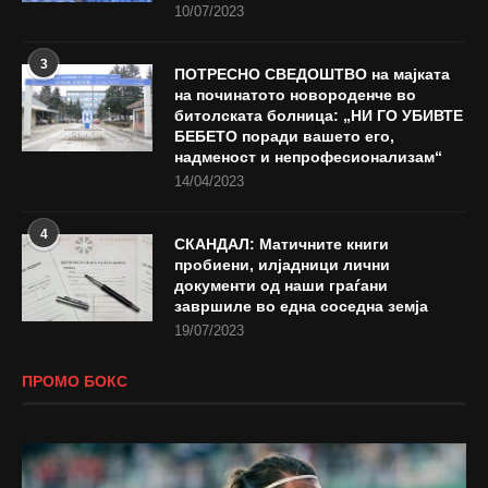
10/07/2023
3
ПОТРЕСНО СВЕДОШТВО на мајката
на починатото новороденче во
битолската болница: „НИ ГО УБИВТЕ
БЕБЕТО поради вашето его,
надменост и непрофесионализам“
14/04/2023
4
СКАНДАЛ: Матичните книги
пробиени, илјадници лични
документи од наши граѓани
завршиле во една соседна земја
19/07/2023
ПРОМО БОКС