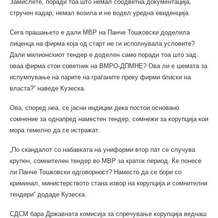
Замислете, поради тоа што немал соодветна документација,
стручен кадар, немал возила и не водел уредна евиденција.
Сега прашањето е дали МВР на Панче Тошковски доделила
лиценца на фирма која од старт не ги исполнувала условите?
Дали милионскиот тендер е доделен само поради тоа што зад
оваа фирма стои советник на ВМРО-ДПМНЕ? Ова ли е шемата за
испумпување на парите на граѓаните преку фирми блиски на
власта?“ наведе Кузеска.
Ова, според неа, се јасни индиции дека постои основано
сомнение за однапред наместен тендер, сомнежи за корупција кои
мора темелно да се истражат.
„По скандалот со набавката на униформи втор пат се случува
крупен, сомнителен тендер во МВР за краток период. Ќе понесе
ли Панче Тошковски одговорност? Наместо да се бори со
криминал, министерството стана извор на корупција и сомнителни
тендери“ додаде Кузеска.
СДСМ бара Државната комисија за спречување корупција веднаш