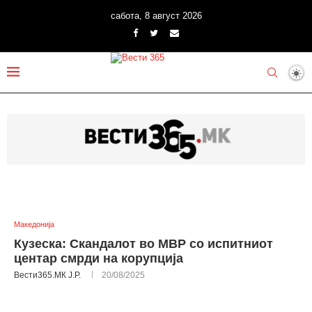
сабота, 8 август 2026
Македонија
Кузеска: Скандалот во МВР со испитниот
центар смрди на корупција
Вести365.МК Ј.Р.
20/08/2025